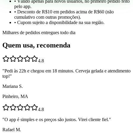
• Válido apenas para novos usuários, no primeiro pedido feito
pelo app.
• Desconto de R$10 em pedidos acima de R$60 (não
cumulativo com outras promoções).
• Cupom sujeito a disponibilidade na sua região.
Milhares de pedidos entregues todo dia
Quem usa, recomenda
4.8
"
Pedi às 22h e chegou em 18 minutos. Cerveja gelada e atendimento
top!
"
Mariana S.
Pinheiro, MA
4.8
"
O app é simples e os preços são justos. Virei cliente fiel.
"
Rafael M.