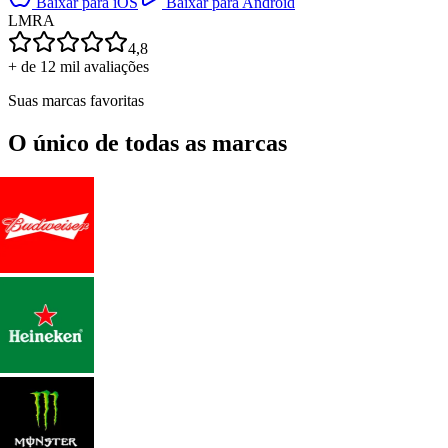
Baixar para iOS
Baixar para Android
L
M
R
A
4,8
+ de 12 mil avaliações
Suas marcas favoritas
O único de todas as marcas