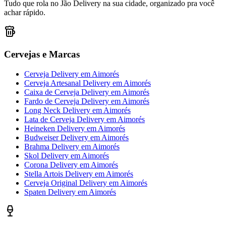
Tudo que rola no Jão Delivery na sua cidade, organizado pra você
achar rápido.
Cervejas e Marcas
Cerveja Delivery
em
Aimorés
Cerveja Artesanal Delivery
em
Aimorés
Caixa de Cerveja Delivery
em
Aimorés
Fardo de Cerveja Delivery
em
Aimorés
Long Neck Delivery
em
Aimorés
Lata de Cerveja Delivery
em
Aimorés
Heineken Delivery
em
Aimorés
Budweiser Delivery
em
Aimorés
Brahma Delivery
em
Aimorés
Skol Delivery
em
Aimorés
Corona Delivery
em
Aimorés
Stella Artois Delivery
em
Aimorés
Cerveja Original Delivery
em
Aimorés
Spaten Delivery
em
Aimorés