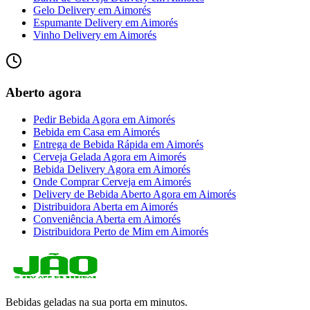
Gelo Delivery
em
Aimorés
Espumante Delivery
em
Aimorés
Vinho Delivery
em
Aimorés
Aberto agora
Pedir Bebida Agora
em
Aimorés
Bebida em Casa
em
Aimorés
Entrega de Bebida Rápida
em
Aimorés
Cerveja Gelada Agora
em
Aimorés
Bebida Delivery Agora
em
Aimorés
Onde Comprar Cerveja
em
Aimorés
Delivery de Bebida Aberto Agora
em
Aimorés
Distribuidora Aberta
em
Aimorés
Conveniência Aberta
em
Aimorés
Distribuidora Perto de Mim
em
Aimorés
Bebidas geladas na sua porta em minutos.