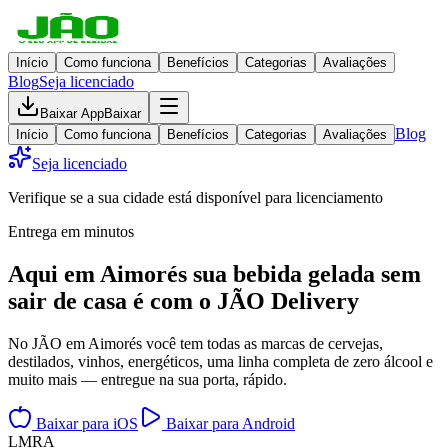
Início
Como funciona
Benefícios
Categorias
Avaliações
Blog
Seja licenciado
Baixar App
Baixar
Blog
Início
Como funciona
Benefícios
Categorias
Avaliações
Seja licenciado
Verifique se a sua cidade está disponível para licenciamento
Entrega em minutos
Aqui em
Aimorés
sua bebida gelada
sem
sair de casa
é com o JÃO Delivery
No JÃO em Aimorés você tem todas as marcas de cervejas,
destilados, vinhos, energéticos, uma linha completa de zero álcool e
muito mais — entregue na sua porta, rápido.
Baixar para iOS
Baixar para Android
L
M
R
A