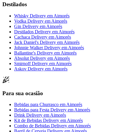
Destilados
Whisky Delivery
em
Aimorés
Vodka Delivery
em
Aimorés
Gin Delivery
em
Aimorés
Destilados Delivery
em
Aimorés
Cachaça Delivery
em
Aimorés
Jack Daniel's Delivery
em
Aimorés
Johnnie Walker Delivery
em
Aimorés
Ballantine's Delivery
em
Aimorés
Absolut Delivery
em
Aimorés
Smirnoff Delivery
em
Aimorés
Askov Delivery
em
Aimorés
Para sua ocasião
Bebidas para Churrasco
em
Aimorés
Bebidas para Festa Delivery
em
Aimorés
Drink Delivery
em
Aimorés
Kit de Bebidas Delivery
em
Aimorés
Combo de Bebidas Delivery
em
Aimorés
Barril de Cerveja Delivery
em
Aimorés