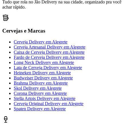
Tudo que rola no Jão Delivery na sua cidade, organizado pra você
achar rápido.
Cervejas e Marcas
Cerveja Delivery
em
Alegrete
Cerveja Artesanal Delivery
em
Alegrete
Caixa de Cerveja Delivery
em
Alegrete
Fardo de Cerveja Delivery
em
Alegrete
Long Neck Delivery
em
Alegrete
Lata de Cerveja Delivery
em
Alegrete
Heineken Delivery
em
Alegrete
Budweiser Delivery
em
Alegrete
Brahma Delivery
em
Alegrete
Skol Delivery
em
Alegrete
Corona Delivery
em
Alegrete
Stella Artois Delivery
em
Alegrete
Cerveja Original Delivery
em
Alegrete
Spaten Delivery
em
Alegrete