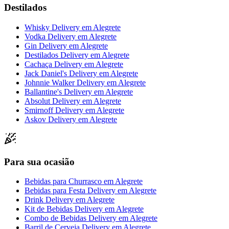
Destilados
Whisky Delivery
em
Alegrete
Vodka Delivery
em
Alegrete
Gin Delivery
em
Alegrete
Destilados Delivery
em
Alegrete
Cachaça Delivery
em
Alegrete
Jack Daniel's Delivery
em
Alegrete
Johnnie Walker Delivery
em
Alegrete
Ballantine's Delivery
em
Alegrete
Absolut Delivery
em
Alegrete
Smirnoff Delivery
em
Alegrete
Askov Delivery
em
Alegrete
Para sua ocasião
Bebidas para Churrasco
em
Alegrete
Bebidas para Festa Delivery
em
Alegrete
Drink Delivery
em
Alegrete
Kit de Bebidas Delivery
em
Alegrete
Combo de Bebidas Delivery
em
Alegrete
Barril de Cerveja Delivery
em
Alegrete