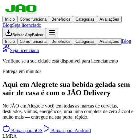
Início
Como funciona
Benefícios
Categorias
Avaliações
Blog
Seja licenciado
Baixar App
Baixar
Blog
Início
Como funciona
Benefícios
Categorias
Avaliações
Seja licenciado
Verifique se a sua cidade está disponível para licenciamento
Entrega em minutos
Aqui em
Alegrete
sua bebida gelada
sem
sair de casa
é com o JÃO Delivery
No JÃO em Alegrete você tem todas as marcas de cervejas,
destilados, vinhos, energéticos, uma linha completa de zero álcool e
muito mais — entregue na sua porta, rápido.
Baixar para iOS
Baixar para Android
L
M
R
A