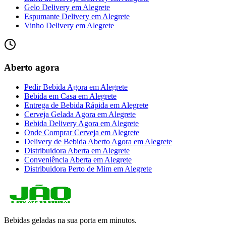
Gelo Delivery
em
Alegrete
Espumante Delivery
em
Alegrete
Vinho Delivery
em
Alegrete
Aberto agora
Pedir Bebida Agora
em
Alegrete
Bebida em Casa
em
Alegrete
Entrega de Bebida Rápida
em
Alegrete
Cerveja Gelada Agora
em
Alegrete
Bebida Delivery Agora
em
Alegrete
Onde Comprar Cerveja
em
Alegrete
Delivery de Bebida Aberto Agora
em
Alegrete
Distribuidora Aberta
em
Alegrete
Conveniência Aberta
em
Alegrete
Distribuidora Perto de Mim
em
Alegrete
Bebidas geladas na sua porta em minutos.