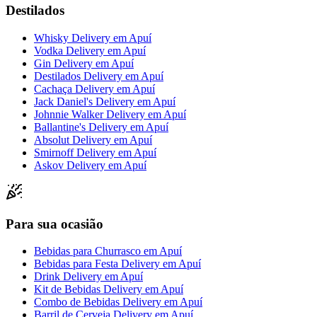
Destilados
Whisky Delivery
em
Apuí
Vodka Delivery
em
Apuí
Gin Delivery
em
Apuí
Destilados Delivery
em
Apuí
Cachaça Delivery
em
Apuí
Jack Daniel's Delivery
em
Apuí
Johnnie Walker Delivery
em
Apuí
Ballantine's Delivery
em
Apuí
Absolut Delivery
em
Apuí
Smirnoff Delivery
em
Apuí
Askov Delivery
em
Apuí
Para sua ocasião
Bebidas para Churrasco
em
Apuí
Bebidas para Festa Delivery
em
Apuí
Drink Delivery
em
Apuí
Kit de Bebidas Delivery
em
Apuí
Combo de Bebidas Delivery
em
Apuí
Barril de Cerveja Delivery
em
Apuí