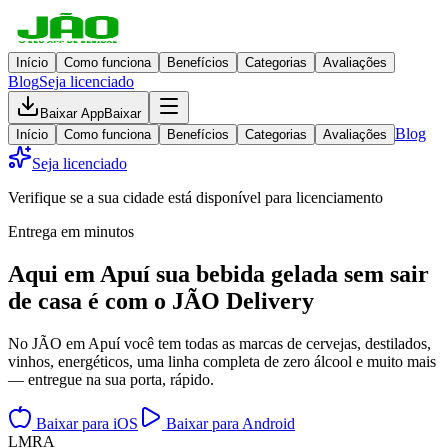
Início
Como funciona
Benefícios
Categorias
Avaliações
Blog
Seja licenciado
Baixar App
Baixar
Blog
Início
Como funciona
Benefícios
Categorias
Avaliações
Seja licenciado
Verifique se a sua cidade está disponível para licenciamento
Entrega em minutos
Aqui em
Apuí
sua bebida gelada
sem sair
de casa
é com o JÃO Delivery
No JÃO em Apuí você tem todas as marcas de cervejas, destilados,
vinhos, energéticos, uma linha completa de zero álcool e muito mais
— entregue na sua porta, rápido.
Baixar para iOS
Baixar para Android
L
M
R
A