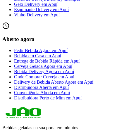
Gelo Delivery
em
Apuí
Espumante Delivery
em
Apuí
Vinho Delivery
em
Apuí
Aberto agora
Pedir Bebida Agora
em
Apuí
Bebida em Casa
em
Apuí
Entrega de Bebida Rápida
em
Apuí
Cerveja Gelada Agora
em
Apuí
Bebida Delivery Agora
em
Apuí
Onde Comprar Cerveja
em
Apuí
Delivery de Bebida Aberto Agora
em
Apuí
Distribuidora Aberta
em
Apuí
Conveniência Aberta
em
Apuí
Distribuidora Perto de Mim
em
Apuí
Bebidas geladas na sua porta em minutos.