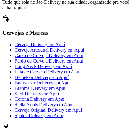
Tudo que rola no Jão Delivery na sua cidade, organizado pra você
achar rápido.
Cervejas e Marcas
Cerveja Delivery
em
Apuí
Cerveja Artesanal Delivery
em
Apuí
Caixa de Cerveja Delivery
em
Apuí
Fardo de Cerveja Delivery
em
Apuí
Long Neck Delivery
em
Apuí
Lata de Cerveja Delivery
em
Apuí
Heineken Delivery
em
Apuí
Budweiser Delivery
em
Apuí
Brahma Delivery
em
Apuí
Skol Delivery
em
Apuí
Corona Delivery
em
Apuí
Stella Artois Delivery
em
Apuí
Cerveja Original Delivery
em
Apuí
Spaten Delivery
em
Apuí