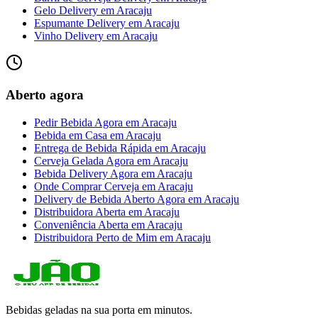
Gelo Delivery
em
Aracaju
Espumante Delivery
em
Aracaju
Vinho Delivery
em
Aracaju
Aberto agora
Pedir Bebida Agora
em
Aracaju
Bebida em Casa
em
Aracaju
Entrega de Bebida Rápida
em
Aracaju
Cerveja Gelada Agora
em
Aracaju
Bebida Delivery Agora
em
Aracaju
Onde Comprar Cerveja
em
Aracaju
Delivery de Bebida Aberto Agora
em
Aracaju
Distribuidora Aberta
em
Aracaju
Conveniência Aberta
em
Aracaju
Distribuidora Perto de Mim
em
Aracaju
Bebidas geladas na sua porta em minutos.