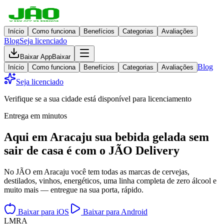
Início
Como funciona
Benefícios
Categorias
Avaliações
Blog
Seja licenciado
Baixar App
Baixar
Blog
Início
Como funciona
Benefícios
Categorias
Avaliações
Seja licenciado
Verifique se a sua cidade está disponível para licenciamento
Entrega em minutos
Aqui em
Aracaju
sua bebida gelada
sem
sair de casa
é com o JÃO Delivery
No JÃO em Aracaju você tem todas as marcas de cervejas,
destilados, vinhos, energéticos, uma linha completa de zero álcool e
muito mais — entregue na sua porta, rápido.
Baixar para iOS
Baixar para Android
L
M
R
A