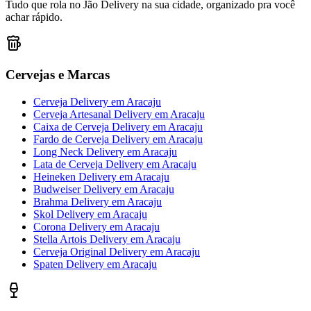
Tudo que rola no Jão Delivery na sua cidade, organizado pra você
achar rápido.
Cervejas e Marcas
Cerveja Delivery
em
Aracaju
Cerveja Artesanal Delivery
em
Aracaju
Caixa de Cerveja Delivery
em
Aracaju
Fardo de Cerveja Delivery
em
Aracaju
Long Neck Delivery
em
Aracaju
Lata de Cerveja Delivery
em
Aracaju
Heineken Delivery
em
Aracaju
Budweiser Delivery
em
Aracaju
Brahma Delivery
em
Aracaju
Skol Delivery
em
Aracaju
Corona Delivery
em
Aracaju
Stella Artois Delivery
em
Aracaju
Cerveja Original Delivery
em
Aracaju
Spaten Delivery
em
Aracaju