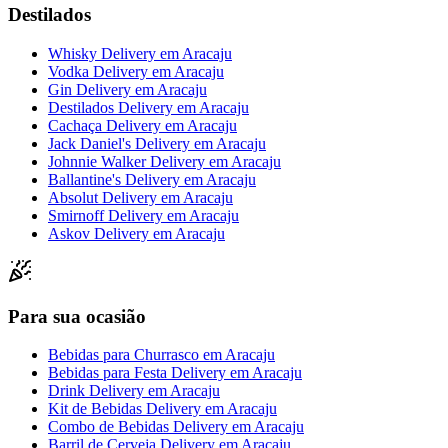
Destilados
Whisky Delivery
em
Aracaju
Vodka Delivery
em
Aracaju
Gin Delivery
em
Aracaju
Destilados Delivery
em
Aracaju
Cachaça Delivery
em
Aracaju
Jack Daniel's Delivery
em
Aracaju
Johnnie Walker Delivery
em
Aracaju
Ballantine's Delivery
em
Aracaju
Absolut Delivery
em
Aracaju
Smirnoff Delivery
em
Aracaju
Askov Delivery
em
Aracaju
Para sua ocasião
Bebidas para Churrasco
em
Aracaju
Bebidas para Festa Delivery
em
Aracaju
Drink Delivery
em
Aracaju
Kit de Bebidas Delivery
em
Aracaju
Combo de Bebidas Delivery
em
Aracaju
Barril de Cerveja Delivery
em
Aracaju