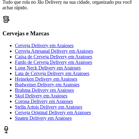
Tudo que rola no Jão Delivery na sua cidade, organizado pra você
achar rápido.
Cervejas e Marcas
Cerveja Delivery
em
Araioses
Cerveja Artesanal Delivery
em
Araioses
Caixa de Cerveja Delivery
em
Araioses
Fardo de Cerveja Delivery
em
Araioses
Long Neck Delivery
em
Araioses
Lata de Cerveja Delivery
em
Araioses
Heineken Delivery
em
Araioses
Budweiser Delivery
em
Araioses
Brahma Delivery
em
Araioses
Skol Delivery
em
Araioses
Corona Delivery
em
Araioses
Stella Artois Delivery
em
Araioses
Cerveja Original Delivery
em
Araioses
Spaten Delivery
em
Araioses