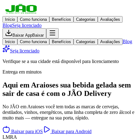
Início
Como funciona
Benefícios
Categorias
Avaliações
Blog
Seja licenciado
Baixar App
Baixar
Blog
Início
Como funciona
Benefícios
Categorias
Avaliações
Seja licenciado
Verifique se a sua cidade está disponível para licenciamento
Entrega em minutos
Aqui em
Araioses
sua bebida gelada
sem
sair de casa
é com o JÃO Delivery
No JÃO em Araioses você tem todas as marcas de cervejas,
destilados, vinhos, energéticos, uma linha completa de zero álcool e
muito mais — entregue na sua porta, rápido.
Baixar para iOS
Baixar para Android
L
M
R
A