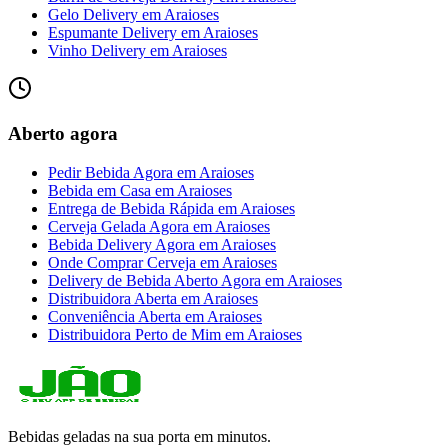
Gelo Delivery
em
Araioses
Espumante Delivery
em
Araioses
Vinho Delivery
em
Araioses
Aberto agora
Pedir Bebida Agora
em
Araioses
Bebida em Casa
em
Araioses
Entrega de Bebida Rápida
em
Araioses
Cerveja Gelada Agora
em
Araioses
Bebida Delivery Agora
em
Araioses
Onde Comprar Cerveja
em
Araioses
Delivery de Bebida Aberto Agora
em
Araioses
Distribuidora Aberta
em
Araioses
Conveniência Aberta
em
Araioses
Distribuidora Perto de Mim
em
Araioses
Bebidas geladas na sua porta em minutos.