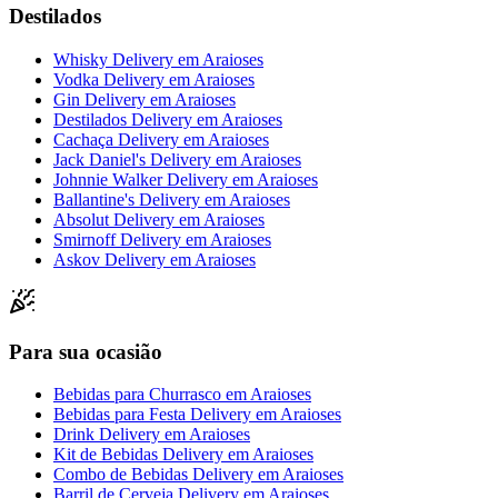
Destilados
Whisky Delivery
em
Araioses
Vodka Delivery
em
Araioses
Gin Delivery
em
Araioses
Destilados Delivery
em
Araioses
Cachaça Delivery
em
Araioses
Jack Daniel's Delivery
em
Araioses
Johnnie Walker Delivery
em
Araioses
Ballantine's Delivery
em
Araioses
Absolut Delivery
em
Araioses
Smirnoff Delivery
em
Araioses
Askov Delivery
em
Araioses
Para sua ocasião
Bebidas para Churrasco
em
Araioses
Bebidas para Festa Delivery
em
Araioses
Drink Delivery
em
Araioses
Kit de Bebidas Delivery
em
Araioses
Combo de Bebidas Delivery
em
Araioses
Barril de Cerveja Delivery
em
Araioses