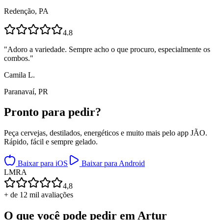
Redenção, PA
4.8
"
Adoro a variedade. Sempre acho o que procuro, especialmente os
combos.
"
Camila L.
Paranavaí, PR
Pronto para
pedir?
Peça cervejas, destilados, energéticos e muito mais pelo app JÃO.
Rápido, fácil e sempre gelado.
Baixar para iOS
Baixar para Android
L
M
R
A
4,8
+ de 12 mil avaliações
O que você pode pedir em
Artur