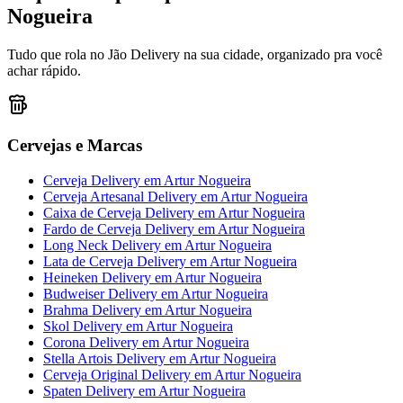
Nogueira
Tudo que rola no Jão Delivery na sua cidade, organizado pra você
achar rápido.
Cervejas e Marcas
Cerveja Delivery
em
Artur Nogueira
Cerveja Artesanal Delivery
em
Artur Nogueira
Caixa de Cerveja Delivery
em
Artur Nogueira
Fardo de Cerveja Delivery
em
Artur Nogueira
Long Neck Delivery
em
Artur Nogueira
Lata de Cerveja Delivery
em
Artur Nogueira
Heineken Delivery
em
Artur Nogueira
Budweiser Delivery
em
Artur Nogueira
Brahma Delivery
em
Artur Nogueira
Skol Delivery
em
Artur Nogueira
Corona Delivery
em
Artur Nogueira
Stella Artois Delivery
em
Artur Nogueira
Cerveja Original Delivery
em
Artur Nogueira
Spaten Delivery
em
Artur Nogueira