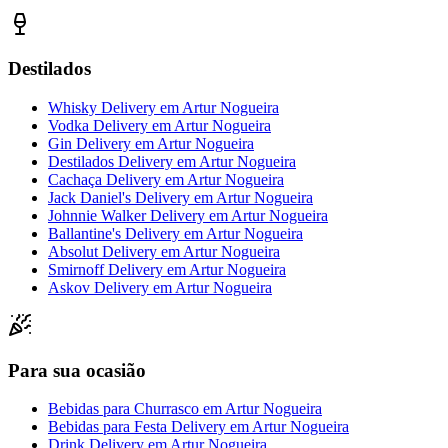
Destilados
Whisky Delivery
em
Artur Nogueira
Vodka Delivery
em
Artur Nogueira
Gin Delivery
em
Artur Nogueira
Destilados Delivery
em
Artur Nogueira
Cachaça Delivery
em
Artur Nogueira
Jack Daniel's Delivery
em
Artur Nogueira
Johnnie Walker Delivery
em
Artur Nogueira
Ballantine's Delivery
em
Artur Nogueira
Absolut Delivery
em
Artur Nogueira
Smirnoff Delivery
em
Artur Nogueira
Askov Delivery
em
Artur Nogueira
Para sua ocasião
Bebidas para Churrasco
em
Artur Nogueira
Bebidas para Festa Delivery
em
Artur Nogueira
Drink Delivery
em
Artur Nogueira