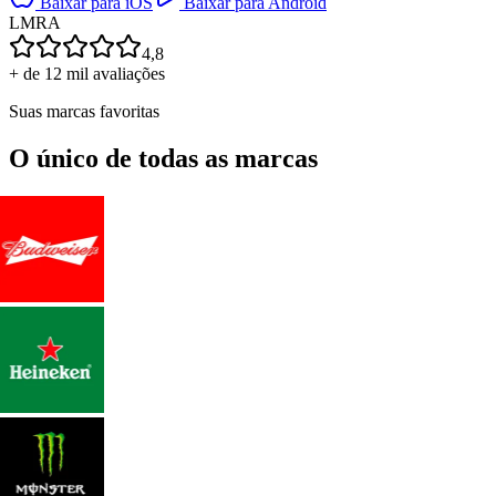
Baixar para iOS
Baixar para Android
L
M
R
A
4,8
+ de 12 mil avaliações
Suas marcas favoritas
O único de todas as marcas