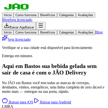
Início
Como funciona
Benefícios
Categorias
Avaliações
Blog
Seja licenciado
Baixar App
Baixar
Blog
Início
Como funciona
Benefícios
Categorias
Avaliações
Seja licenciado
Verifique se a sua cidade está disponível para licenciamento
Entrega em minutos
Aqui em
Bastos
sua bebida gelada
sem
sair de casa
é com o JÃO Delivery
No JÃO em Bastos você tem todas as marcas de cervejas,
destilados, vinhos, energéticos, uma linha completa de zero álcool e
muito mais — entregue na sua porta, rápido.
Baixar para iOS
Baixar para Android
L
M
R
A