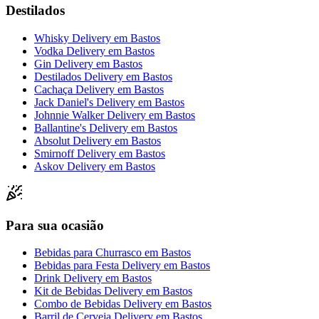
Destilados
Whisky Delivery
em
Bastos
Vodka Delivery
em
Bastos
Gin Delivery
em
Bastos
Destilados Delivery
em
Bastos
Cachaça Delivery
em
Bastos
Jack Daniel's Delivery
em
Bastos
Johnnie Walker Delivery
em
Bastos
Ballantine's Delivery
em
Bastos
Absolut Delivery
em
Bastos
Smirnoff Delivery
em
Bastos
Askov Delivery
em
Bastos
Para sua ocasião
Bebidas para Churrasco
em
Bastos
Bebidas para Festa Delivery
em
Bastos
Drink Delivery
em
Bastos
Kit de Bebidas Delivery
em
Bastos
Combo de Bebidas Delivery
em
Bastos
Barril de Cerveja Delivery
em
Bastos