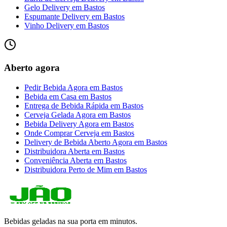
Gelo Delivery
em
Bastos
Espumante Delivery
em
Bastos
Vinho Delivery
em
Bastos
Aberto agora
Pedir Bebida Agora
em
Bastos
Bebida em Casa
em
Bastos
Entrega de Bebida Rápida
em
Bastos
Cerveja Gelada Agora
em
Bastos
Bebida Delivery Agora
em
Bastos
Onde Comprar Cerveja
em
Bastos
Delivery de Bebida Aberto Agora
em
Bastos
Distribuidora Aberta
em
Bastos
Conveniência Aberta
em
Bastos
Distribuidora Perto de Mim
em
Bastos
Bebidas geladas na sua porta em minutos.