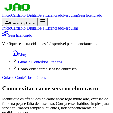
Início
Cardápio Digital
Seja Licenciado
Pesquisar
Seja licenciado
Baixar App
Baixar
Início
Cardápio Digital
Seja Licenciado
Pesquisar
Seja licenciado
Verifique se a sua cidade está disponível para licenciamento
Blog
Guias e Conteúdos Práticos
Como evitar carne seca no churrasco
Guias e Conteúdos Práticos
Como evitar carne seca no churrasco
Identifique os três vilões da carne seca: fogo muito alto, excesso de
furos na peça e falta de descanso. Corrija esses hábitos simples para
servir churrascos sempre suculentos, independentemente da
qualidade do corte.