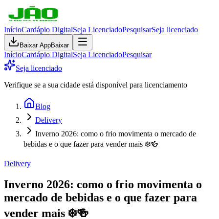
Início
Cardápio Digital
Seja Licenciado
Pesquisar
Seja licenciado
Baixar App
Baixar
Início
Cardápio Digital
Seja Licenciado
Pesquisar
Seja licenciado
Verifique se a sua cidade está disponível para licenciamento
Blog
Delivery
Inverno 2026: como o frio movimenta o mercado de
bebidas e o que fazer para vender mais ❄️🍻
Delivery
Inverno 2026: como o frio movimenta o
mercado de bebidas e o que fazer para
vender mais ❄️🍻