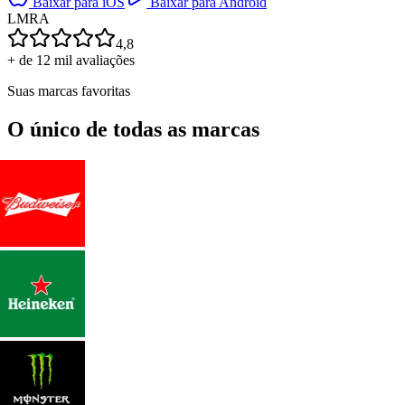
Baixar para iOS
Baixar para Android
L
M
R
A
4,8
+ de 12 mil avaliações
Suas marcas favoritas
O único de todas as marcas