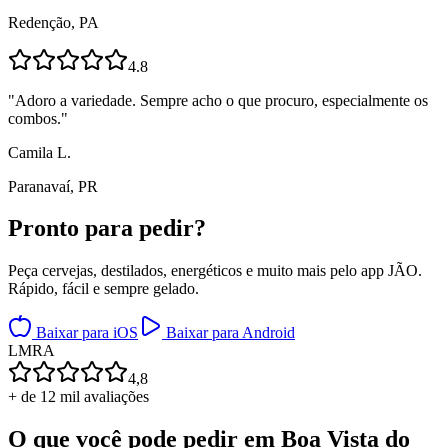
Redenção, PA
4.8
"
Adoro a variedade. Sempre acho o que procuro, especialmente os
combos.
"
Camila L.
Paranavaí, PR
Pronto para
pedir?
Peça cervejas, destilados, energéticos e muito mais pelo app JÃO.
Rápido, fácil e sempre gelado.
Baixar para iOS
Baixar para Android
L
M
R
A
4,8
+ de 12 mil avaliações
O que você pode pedir em
Boa Vista do