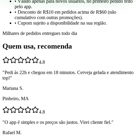
• Válido apenas para novos usuários, no primeiro pedido feito
pelo app.
• Desconto de R$10 em pedidos acima de R$60 (não
cumulativo com outras promoções).
• Cupom sujeito a disponibilidade na sua região.
Milhares de pedidos entregues todo dia
Quem usa, recomenda
4.8
"
Pedi às 22h e chegou em 18 minutos. Cerveja gelada e atendimento
top!
"
Mariana S.
Pinheiro, MA
4.8
"
O app é simples e os preços são justos. Virei cliente fiel.
"
Rafael M.