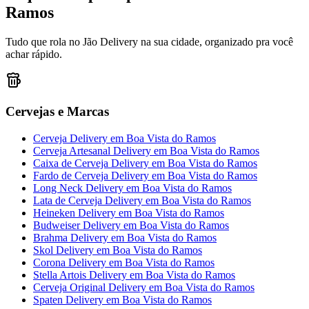
Ramos
Tudo que rola no Jão Delivery na sua cidade, organizado pra você
achar rápido.
Cervejas e Marcas
Cerveja Delivery
em
Boa Vista do Ramos
Cerveja Artesanal Delivery
em
Boa Vista do Ramos
Caixa de Cerveja Delivery
em
Boa Vista do Ramos
Fardo de Cerveja Delivery
em
Boa Vista do Ramos
Long Neck Delivery
em
Boa Vista do Ramos
Lata de Cerveja Delivery
em
Boa Vista do Ramos
Heineken Delivery
em
Boa Vista do Ramos
Budweiser Delivery
em
Boa Vista do Ramos
Brahma Delivery
em
Boa Vista do Ramos
Skol Delivery
em
Boa Vista do Ramos
Corona Delivery
em
Boa Vista do Ramos
Stella Artois Delivery
em
Boa Vista do Ramos
Cerveja Original Delivery
em
Boa Vista do Ramos
Spaten Delivery
em
Boa Vista do Ramos