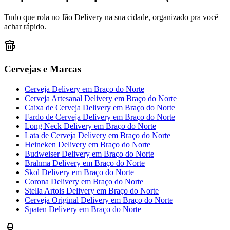
Tudo que rola no Jão Delivery na sua cidade, organizado pra você
achar rápido.
Cervejas e Marcas
Cerveja Delivery
em
Braço do Norte
Cerveja Artesanal Delivery
em
Braço do Norte
Caixa de Cerveja Delivery
em
Braço do Norte
Fardo de Cerveja Delivery
em
Braço do Norte
Long Neck Delivery
em
Braço do Norte
Lata de Cerveja Delivery
em
Braço do Norte
Heineken Delivery
em
Braço do Norte
Budweiser Delivery
em
Braço do Norte
Brahma Delivery
em
Braço do Norte
Skol Delivery
em
Braço do Norte
Corona Delivery
em
Braço do Norte
Stella Artois Delivery
em
Braço do Norte
Cerveja Original Delivery
em
Braço do Norte
Spaten Delivery
em
Braço do Norte