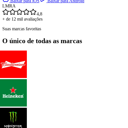
Baixar para iOS
Baixar para Android
L
M
R
A
4,8
+ de 12 mil avaliações
Suas marcas favoritas
O único de todas as marcas