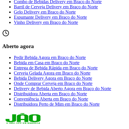
Combo de Bebidas Delivery
em
Braço do Norte
Barril de Cerveja Delivery
em
Braço do Norte
Gelo Delivery
em
Braço do Norte
Espumante Delivery
em
Braço do Norte
Vinho Delivery
em
Braço do Norte
Aberto agora
Pedir Bebida Agora
em
Braço do Norte
Bebida em Casa
em
Braço do Norte
Entrega de Bebida Rápida
em
Braço do Norte
Cerveja Gelada Agora
em
Braço do Norte
Bebida Delivery Agora
em
Braço do Norte
Onde Comprar Cerveja
em
Braço do Norte
Delivery de Bebida Aberto Agora
em
Braço do Norte
Distribuidora Aberta
em
Braço do Norte
Conveniência Aberta
em
Braço do Norte
Distribuidora Perto de Mim
em
Braço do Norte