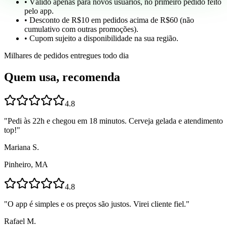
• Válido apenas para novos usuários, no primeiro pedido feito
pelo app.
• Desconto de R$10 em pedidos acima de R$60 (não
cumulativo com outras promoções).
• Cupom sujeito a disponibilidade na sua região.
Milhares de pedidos entregues todo dia
Quem usa, recomenda
4.8
"
Pedi às 22h e chegou em 18 minutos. Cerveja gelada e atendimento
top!
"
Mariana S.
Pinheiro, MA
4.8
"
O app é simples e os preços são justos. Virei cliente fiel.
"
Rafael M.