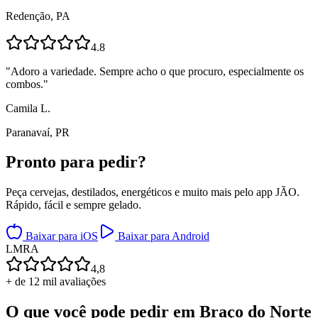
Redenção, PA
4.8
"
Adoro a variedade. Sempre acho o que procuro, especialmente os
combos.
"
Camila L.
Paranavaí, PR
Pronto para
pedir?
Peça cervejas, destilados, energéticos e muito mais pelo app JÃO.
Rápido, fácil e sempre gelado.
Baixar para iOS
Baixar para Android
L
M
R
A
4,8
+ de 12 mil avaliações
O que você pode pedir em
Braço do Norte