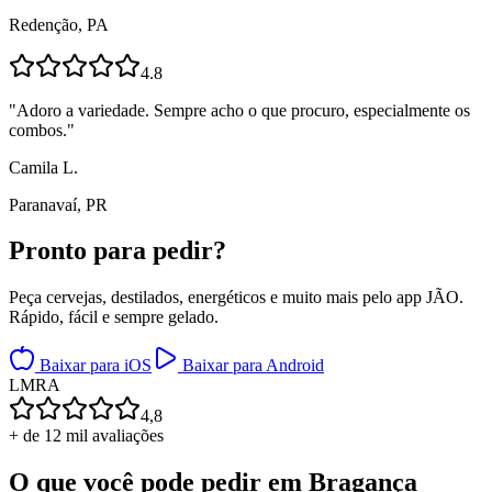
Redenção, PA
4.8
"
Adoro a variedade. Sempre acho o que procuro, especialmente os
combos.
"
Camila L.
Paranavaí, PR
Pronto para
pedir?
Peça cervejas, destilados, energéticos e muito mais pelo app JÃO.
Rápido, fácil e sempre gelado.
Baixar para iOS
Baixar para Android
L
M
R
A
4,8
+ de 12 mil avaliações
O que você pode pedir em
Bragança