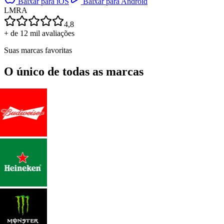
Baixar para iOS
Baixar para Android
L
M
R
A
4,8
+ de 12 mil avaliações
Suas marcas favoritas
O único de todas as marcas