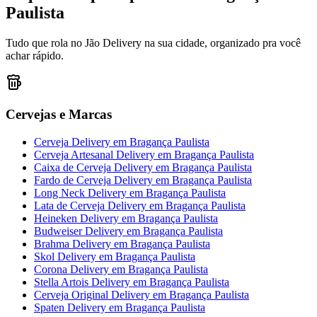
Paulista
Tudo que rola no Jão Delivery na sua cidade, organizado pra você
achar rápido.
Cervejas e Marcas
Cerveja Delivery
em
Bragança Paulista
Cerveja Artesanal Delivery
em
Bragança Paulista
Caixa de Cerveja Delivery
em
Bragança Paulista
Fardo de Cerveja Delivery
em
Bragança Paulista
Long Neck Delivery
em
Bragança Paulista
Lata de Cerveja Delivery
em
Bragança Paulista
Heineken Delivery
em
Bragança Paulista
Budweiser Delivery
em
Bragança Paulista
Brahma Delivery
em
Bragança Paulista
Skol Delivery
em
Bragança Paulista
Corona Delivery
em
Bragança Paulista
Stella Artois Delivery
em
Bragança Paulista
Cerveja Original Delivery
em
Bragança Paulista
Spaten Delivery
em
Bragança Paulista