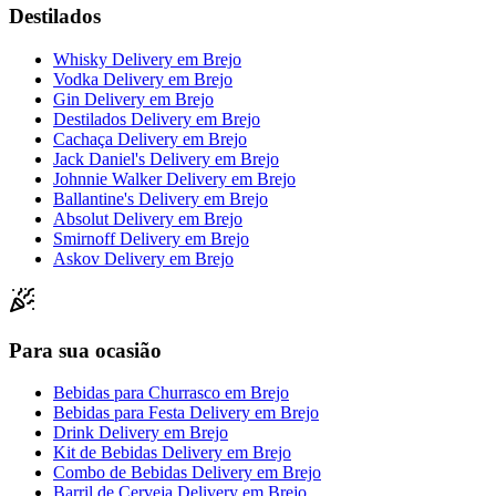
Destilados
Whisky Delivery
em
Brejo
Vodka Delivery
em
Brejo
Gin Delivery
em
Brejo
Destilados Delivery
em
Brejo
Cachaça Delivery
em
Brejo
Jack Daniel's Delivery
em
Brejo
Johnnie Walker Delivery
em
Brejo
Ballantine's Delivery
em
Brejo
Absolut Delivery
em
Brejo
Smirnoff Delivery
em
Brejo
Askov Delivery
em
Brejo
Para sua ocasião
Bebidas para Churrasco
em
Brejo
Bebidas para Festa Delivery
em
Brejo
Drink Delivery
em
Brejo
Kit de Bebidas Delivery
em
Brejo
Combo de Bebidas Delivery
em
Brejo
Barril de Cerveja Delivery
em
Brejo