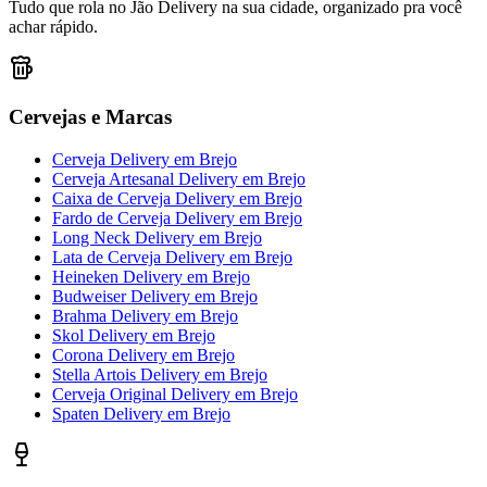
Tudo que rola no Jão Delivery na sua cidade, organizado pra você
achar rápido.
Cervejas e Marcas
Cerveja Delivery
em
Brejo
Cerveja Artesanal Delivery
em
Brejo
Caixa de Cerveja Delivery
em
Brejo
Fardo de Cerveja Delivery
em
Brejo
Long Neck Delivery
em
Brejo
Lata de Cerveja Delivery
em
Brejo
Heineken Delivery
em
Brejo
Budweiser Delivery
em
Brejo
Brahma Delivery
em
Brejo
Skol Delivery
em
Brejo
Corona Delivery
em
Brejo
Stella Artois Delivery
em
Brejo
Cerveja Original Delivery
em
Brejo
Spaten Delivery
em
Brejo