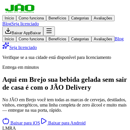
Início
Como funciona
Benefícios
Categorias
Avaliações
Blog
Seja licenciado
Baixar App
Baixar
Blog
Início
Como funciona
Benefícios
Categorias
Avaliações
Seja licenciado
Verifique se a sua cidade está disponível para licenciamento
Entrega em minutos
Aqui em
Brejo
sua bebida gelada
sem sair
de casa
é com o JÃO Delivery
No JÃO em Brejo você tem todas as marcas de cervejas, destilados,
vinhos, energéticos, uma linha completa de zero álcool e muito mais
— entregue na sua porta, rápido.
Baixar para iOS
Baixar para Android
L
M
R
A