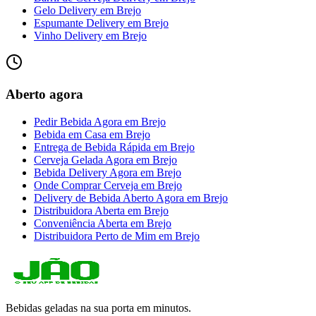
Gelo Delivery
em
Brejo
Espumante Delivery
em
Brejo
Vinho Delivery
em
Brejo
Aberto agora
Pedir Bebida Agora
em
Brejo
Bebida em Casa
em
Brejo
Entrega de Bebida Rápida
em
Brejo
Cerveja Gelada Agora
em
Brejo
Bebida Delivery Agora
em
Brejo
Onde Comprar Cerveja
em
Brejo
Delivery de Bebida Aberto Agora
em
Brejo
Distribuidora Aberta
em
Brejo
Conveniência Aberta
em
Brejo
Distribuidora Perto de Mim
em
Brejo
Bebidas geladas na sua porta em minutos.