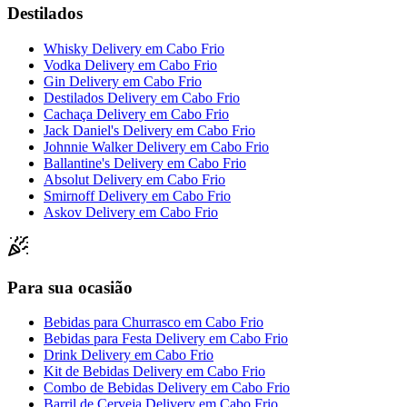
Destilados
Whisky Delivery
em
Cabo Frio
Vodka Delivery
em
Cabo Frio
Gin Delivery
em
Cabo Frio
Destilados Delivery
em
Cabo Frio
Cachaça Delivery
em
Cabo Frio
Jack Daniel's Delivery
em
Cabo Frio
Johnnie Walker Delivery
em
Cabo Frio
Ballantine's Delivery
em
Cabo Frio
Absolut Delivery
em
Cabo Frio
Smirnoff Delivery
em
Cabo Frio
Askov Delivery
em
Cabo Frio
Para sua ocasião
Bebidas para Churrasco
em
Cabo Frio
Bebidas para Festa Delivery
em
Cabo Frio
Drink Delivery
em
Cabo Frio
Kit de Bebidas Delivery
em
Cabo Frio
Combo de Bebidas Delivery
em
Cabo Frio
Barril de Cerveja Delivery
em
Cabo Frio