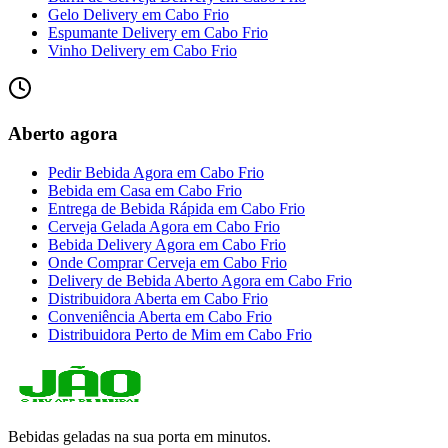
Gelo Delivery
em
Cabo Frio
Espumante Delivery
em
Cabo Frio
Vinho Delivery
em
Cabo Frio
Aberto agora
Pedir Bebida Agora
em
Cabo Frio
Bebida em Casa
em
Cabo Frio
Entrega de Bebida Rápida
em
Cabo Frio
Cerveja Gelada Agora
em
Cabo Frio
Bebida Delivery Agora
em
Cabo Frio
Onde Comprar Cerveja
em
Cabo Frio
Delivery de Bebida Aberto Agora
em
Cabo Frio
Distribuidora Aberta
em
Cabo Frio
Conveniência Aberta
em
Cabo Frio
Distribuidora Perto de Mim
em
Cabo Frio
Bebidas geladas na sua porta em minutos.