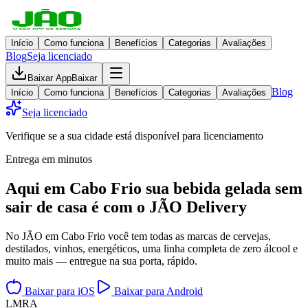
Início
Como funciona
Benefícios
Categorias
Avaliações
Blog
Seja licenciado
Baixar App
Baixar
Blog
Início
Como funciona
Benefícios
Categorias
Avaliações
Seja licenciado
Verifique se a sua cidade está disponível para licenciamento
Entrega em minutos
Aqui em
Cabo Frio
sua bebida gelada
sem
sair de casa
é com o JÃO Delivery
No JÃO em Cabo Frio você tem todas as marcas de cervejas,
destilados, vinhos, energéticos, uma linha completa de zero álcool e
muito mais — entregue na sua porta, rápido.
Baixar para iOS
Baixar para Android
L
M
R
A