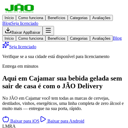
Início
Como funciona
Benefícios
Categorias
Avaliações
Blog
Seja licenciado
Baixar App
Baixar
Blog
Início
Como funciona
Benefícios
Categorias
Avaliações
Seja licenciado
Verifique se a sua cidade está disponível para licenciamento
Entrega em minutos
Aqui em
Cajamar
sua bebida gelada
sem
sair de casa
é com o JÃO Delivery
No JÃO em Cajamar você tem todas as marcas de cervejas,
destilados, vinhos, energéticos, uma linha completa de zero álcool e
muito mais — entregue na sua porta, rápido.
Baixar para iOS
Baixar para Android
L
M
R
A