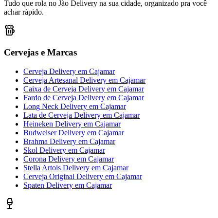
Tudo que rola no Jão Delivery na sua cidade, organizado pra você
achar rápido.
Cervejas e Marcas
Cerveja Delivery
em
Cajamar
Cerveja Artesanal Delivery
em
Cajamar
Caixa de Cerveja Delivery
em
Cajamar
Fardo de Cerveja Delivery
em
Cajamar
Long Neck Delivery
em
Cajamar
Lata de Cerveja Delivery
em
Cajamar
Heineken Delivery
em
Cajamar
Budweiser Delivery
em
Cajamar
Brahma Delivery
em
Cajamar
Skol Delivery
em
Cajamar
Corona Delivery
em
Cajamar
Stella Artois Delivery
em
Cajamar
Cerveja Original Delivery
em
Cajamar
Spaten Delivery
em
Cajamar