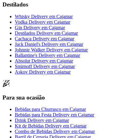
Destilados
Whisky Delivery
em
Cajamar
Vodka Delivery
em
Cajamar
Gin Delivery
em
Cajamar
Destilados Delivery
em
Cajamar
Cachaça Delivery
em
Cajamar
Jack Daniel's Delivery
em
Cajamar
Johnnie Walker Delivery
em
Cajamar
Ballantine's Delivery
em
Cajamar
Absolut Delivery
em
Cajamar
Smirnoff Delivery
em
Cajamar
Askov Delivery
em
Cajamar
Para sua ocasião
Bebidas para Churrasco
em
Cajamar
Bebidas para Festa Delivery
em
Cajamar
Drink Delivery
em
Cajamar
Kit de Bebidas Delivery
em
Cajamar
Combo de Bebidas Delivery
em
Cajamar
Barril de Cerveja Delivery
em
Cajamar