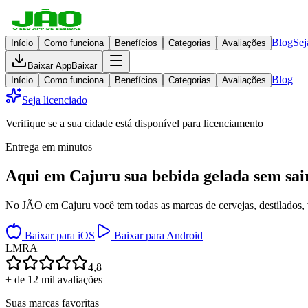
Blog
Sej
Início
Como funciona
Benefícios
Categorias
Avaliações
Baixar App
Baixar
Blog
Início
Como funciona
Benefícios
Categorias
Avaliações
Seja licenciado
Verifique se a sua cidade está disponível para licenciamento
Entrega em minutos
Aqui em
Cajuru
sua bebida gelada
sem sai
No JÃO em Cajuru você tem todas as marcas de cervejas, destilados, v
Baixar para iOS
Baixar para Android
L
M
R
A
4,8
+ de 12 mil avaliações
Suas marcas favoritas