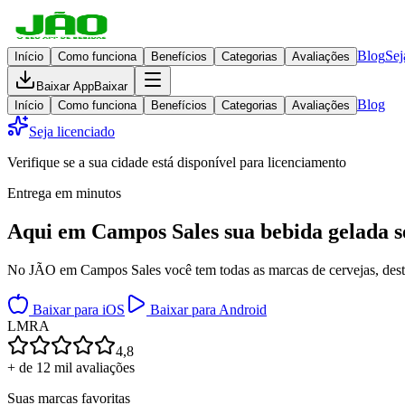
Blog
Sej
Início
Como funciona
Benefícios
Categorias
Avaliações
Baixar App
Baixar
Blog
Início
Como funciona
Benefícios
Categorias
Avaliações
Seja licenciado
Verifique se a sua cidade está disponível para licenciamento
Entrega em minutos
Aqui em
Campos Sales
sua bebida gelada
s
No JÃO em Campos Sales você tem todas as marcas de cervejas, destil
Baixar para iOS
Baixar para Android
L
M
R
A
4,8
+ de 12 mil avaliações
Suas marcas favoritas