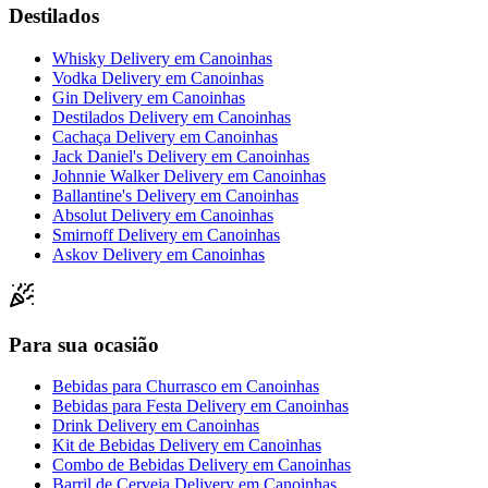
Destilados
Whisky Delivery
em
Canoinhas
Vodka Delivery
em
Canoinhas
Gin Delivery
em
Canoinhas
Destilados Delivery
em
Canoinhas
Cachaça Delivery
em
Canoinhas
Jack Daniel's Delivery
em
Canoinhas
Johnnie Walker Delivery
em
Canoinhas
Ballantine's Delivery
em
Canoinhas
Absolut Delivery
em
Canoinhas
Smirnoff Delivery
em
Canoinhas
Askov Delivery
em
Canoinhas
Para sua ocasião
Bebidas para Churrasco
em
Canoinhas
Bebidas para Festa Delivery
em
Canoinhas
Drink Delivery
em
Canoinhas
Kit de Bebidas Delivery
em
Canoinhas
Combo de Bebidas Delivery
em
Canoinhas
Barril de Cerveja Delivery
em
Canoinhas