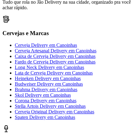
Tudo que rola no Jão Delivery na sua cidade, organizado pra você
achar rápido.
Cervejas e Marcas
Cerveja Delivery
em
Canoinhas
Cerveja Artesanal Delivery
em
Canoinhas
Caixa de Cerveja Delivery
em
Canoinhas
Fardo de Cerveja Delivery
em
Canoinhas
Long Neck Delivery
em
Canoinhas
Lata de Cerveja Delivery
em
Canoinhas
Heineken Delivery
em
Canoinhas
Budweiser Delivery
em
Canoinhas
Brahma Delivery
em
Canoinhas
Skol Delivery
em
Canoinhas
Corona Delivery
em
Canoinhas
Stella Artois Delivery
em
Canoinhas
Cerveja Original Delivery
em
Canoinhas
Spaten Delivery
em
Canoinhas