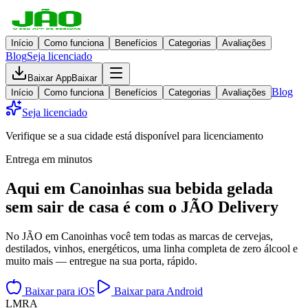
Início
Como funciona
Benefícios
Categorias
Avaliações
Blog
Seja licenciado
Baixar App
Baixar
Blog
Início
Como funciona
Benefícios
Categorias
Avaliações
Seja licenciado
Verifique se a sua cidade está disponível para licenciamento
Entrega em minutos
Aqui em
Canoinhas
sua bebida gelada
sem sair de casa
é com o JÃO Delivery
No JÃO em Canoinhas você tem todas as marcas de cervejas,
destilados, vinhos, energéticos, uma linha completa de zero álcool e
muito mais — entregue na sua porta, rápido.
Baixar para iOS
Baixar para Android
L
M
R
A