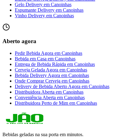
Gelo Delivery
em
Canoinhas
Espumante Delivery
em
Canoinhas
Vinho Delivery
em
Canoinhas
Aberto agora
Pedir Bebida Agora
em
Canoinhas
Bebida em Casa
em
Canoinhas
Entrega de Bebida Rápida
em
Canoinhas
Cerveja Gelada Agora
em
Canoinhas
Bebida Delivery Agora
em
Canoinhas
Onde Comprar Cerveja
em
Canoinhas
Delivery de Bebida Aberto Agora
em
Canoinhas
Distribuidora Aberta
em
Canoinhas
Conveniência Aberta
em
Canoinhas
Distribuidora Perto de Mim
em
Canoinhas
Bebidas geladas na sua porta em minutos.