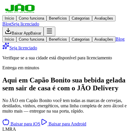
Início
Como funciona
Benefícios
Categorias
Avaliações
Blog
Seja licenciado
Baixar App
Baixar
Blog
Início
Como funciona
Benefícios
Categorias
Avaliações
Seja licenciado
Verifique se a sua cidade está disponível para licenciamento
Entrega em minutos
Aqui em
Capão Bonito
sua bebida gelada
sem sair de casa
é com o JÃO Delivery
No JÃO em Capão Bonito você tem todas as marcas de cervejas,
destilados, vinhos, energéticos, uma linha completa de zero álcool e
muito mais — entregue na sua porta, rápido.
Baixar para iOS
Baixar para Android
L
M
R
A