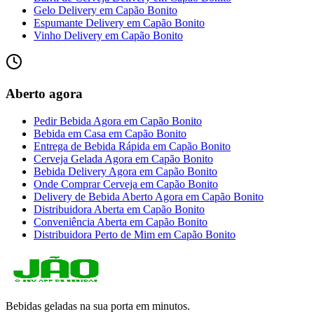
Gelo Delivery
em
Capão Bonito
Espumante Delivery
em
Capão Bonito
Vinho Delivery
em
Capão Bonito
Aberto agora
Pedir Bebida Agora
em
Capão Bonito
Bebida em Casa
em
Capão Bonito
Entrega de Bebida Rápida
em
Capão Bonito
Cerveja Gelada Agora
em
Capão Bonito
Bebida Delivery Agora
em
Capão Bonito
Onde Comprar Cerveja
em
Capão Bonito
Delivery de Bebida Aberto Agora
em
Capão Bonito
Distribuidora Aberta
em
Capão Bonito
Conveniência Aberta
em
Capão Bonito
Distribuidora Perto de Mim
em
Capão Bonito
Bebidas geladas na sua porta em minutos.