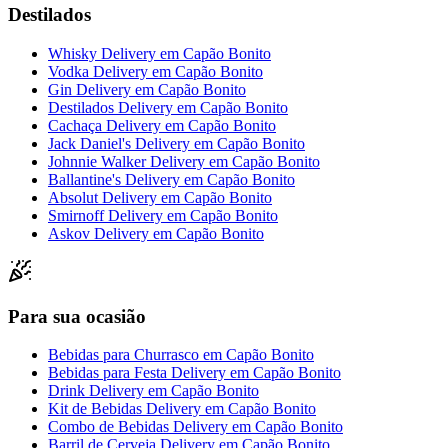
Destilados
Whisky Delivery
em
Capão Bonito
Vodka Delivery
em
Capão Bonito
Gin Delivery
em
Capão Bonito
Destilados Delivery
em
Capão Bonito
Cachaça Delivery
em
Capão Bonito
Jack Daniel's Delivery
em
Capão Bonito
Johnnie Walker Delivery
em
Capão Bonito
Ballantine's Delivery
em
Capão Bonito
Absolut Delivery
em
Capão Bonito
Smirnoff Delivery
em
Capão Bonito
Askov Delivery
em
Capão Bonito
Para sua ocasião
Bebidas para Churrasco
em
Capão Bonito
Bebidas para Festa Delivery
em
Capão Bonito
Drink Delivery
em
Capão Bonito
Kit de Bebidas Delivery
em
Capão Bonito
Combo de Bebidas Delivery
em
Capão Bonito
Barril de Cerveja Delivery
em
Capão Bonito