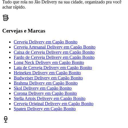
Tudo que rola no Jão Delivery na sua cidade, organizado pra você
achar rápido.
Cervejas e Marcas
Cerveja Delivery
em
Capão Bonito
Cerveja Artesanal Delivery
em
Capão Bonito
Caixa de Cerveja Delivery
em
Capão Bonito
Fardo de Cerveja Delivery
em
Capão Bonito
Long Neck Delivery
em
Capão Bonito
Lata de Cerveja Delivery
em
Capão Bonito
Heineken Delivery
em
Capão Bonito
Budweiser Delivery
em
Capão Bonito
Brahma Delivery
em
Capão Bonito
Skol Delivery
em
Capão Bonito
Corona Delivery
em
Capão Bonito
Stella Artois Delivery
em
Capão Bonito
Cerveja Original Delivery
em
Capão Bonito
Spaten Delivery
em
Capão Bonito