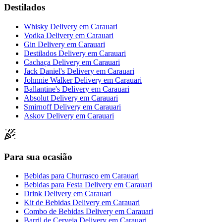
Destilados
Whisky Delivery
em
Carauari
Vodka Delivery
em
Carauari
Gin Delivery
em
Carauari
Destilados Delivery
em
Carauari
Cachaça Delivery
em
Carauari
Jack Daniel's Delivery
em
Carauari
Johnnie Walker Delivery
em
Carauari
Ballantine's Delivery
em
Carauari
Absolut Delivery
em
Carauari
Smirnoff Delivery
em
Carauari
Askov Delivery
em
Carauari
Para sua ocasião
Bebidas para Churrasco
em
Carauari
Bebidas para Festa Delivery
em
Carauari
Drink Delivery
em
Carauari
Kit de Bebidas Delivery
em
Carauari
Combo de Bebidas Delivery
em
Carauari
Barril de Cerveja Delivery
em
Carauari