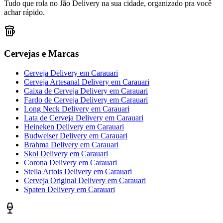
Tudo que rola no Jão Delivery na sua cidade, organizado pra você
achar rápido.
Cervejas e Marcas
Cerveja Delivery
em
Carauari
Cerveja Artesanal Delivery
em
Carauari
Caixa de Cerveja Delivery
em
Carauari
Fardo de Cerveja Delivery
em
Carauari
Long Neck Delivery
em
Carauari
Lata de Cerveja Delivery
em
Carauari
Heineken Delivery
em
Carauari
Budweiser Delivery
em
Carauari
Brahma Delivery
em
Carauari
Skol Delivery
em
Carauari
Corona Delivery
em
Carauari
Stella Artois Delivery
em
Carauari
Cerveja Original Delivery
em
Carauari
Spaten Delivery
em
Carauari