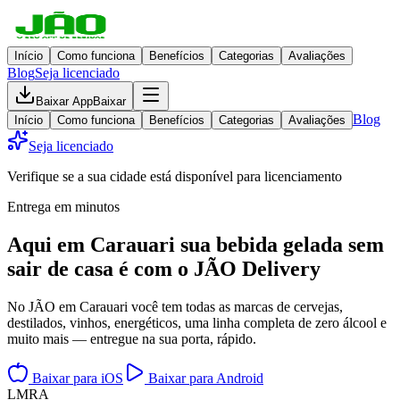
Início
Como funciona
Benefícios
Categorias
Avaliações
Blog
Seja licenciado
Baixar App
Baixar
Blog
Início
Como funciona
Benefícios
Categorias
Avaliações
Seja licenciado
Verifique se a sua cidade está disponível para licenciamento
Entrega em minutos
Aqui em
Carauari
sua bebida gelada
sem
sair de casa
é com o JÃO Delivery
No JÃO em Carauari você tem todas as marcas de cervejas,
destilados, vinhos, energéticos, uma linha completa de zero álcool e
muito mais — entregue na sua porta, rápido.
Baixar para iOS
Baixar para Android
L
M
R
A