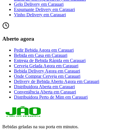
Gelo Delivery
em
Carauari
Espumante Delivery
em
Carauari
Vinho Delivery
em
Carauari
Aberto agora
Pedir Bebida Agora
em
Carauari
Bebida em Casa
em
Carauari
Entrega de Bebida Rápida
em
Carauari
Cerveja Gelada Agora
em
Carauari
Bebida Delivery Agora
em
Carauari
Onde Comprar Cerveja
em
Carauari
Delivery de Bebida Aberto Agora
em
Carauari
Distribuidora Aberta
em
Carauari
Conveniência Aberta
em
Carauari
Distribuidora Perto de Mim
em
Carauari
Bebidas geladas na sua porta em minutos.