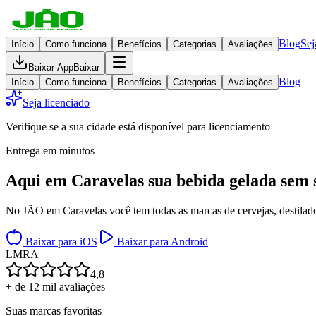
Blog
Sej
Início
Como funciona
Benefícios
Categorias
Avaliações
Baixar App
Baixar
Blog
Início
Como funciona
Benefícios
Categorias
Avaliações
Seja licenciado
Verifique se a sua cidade está disponível para licenciamento
Entrega em minutos
Aqui em
Caravelas
sua bebida gelada
sem 
No JÃO em Caravelas você tem todas as marcas de cervejas, destilados
Baixar para iOS
Baixar para Android
L
M
R
A
4,8
+ de 12 mil avaliações
Suas marcas favoritas