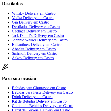
Destilados
Whisky Delivery
em
Castro
Vodka Delivery
em
Castro
Gin Delivery
em
Castro
Destilados Delivery
em
Castro
Cachaça Delivery
em
Castro
Jack Daniel's Delivery
em
Castro
Johnnie Walker Delivery
em
Castro
Ballantine's Delivery
em
Castro
Absolut Delivery
em
Castro
Smirnoff Delivery
em
Castro
Askov Delivery
em
Castro
Para sua ocasião
Bebidas para Churrasco
em
Castro
Bebidas para Festa Delivery
em
Castro
Drink Delivery
em
Castro
Kit de Bebidas Delivery
em
Castro
Combo de Bebidas Delivery
em
Castro
Barril de Cerveja Delivery
em
Castro