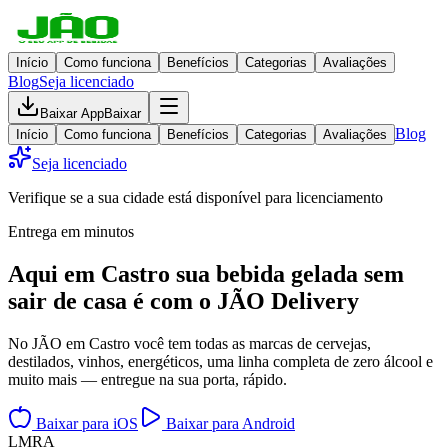
Início
Como funciona
Benefícios
Categorias
Avaliações
Blog
Seja licenciado
Baixar App
Baixar
Blog
Início
Como funciona
Benefícios
Categorias
Avaliações
Seja licenciado
Verifique se a sua cidade está disponível para licenciamento
Entrega em minutos
Aqui em
Castro
sua bebida gelada
sem
sair de casa
é com o JÃO Delivery
No JÃO em Castro você tem todas as marcas de cervejas,
destilados, vinhos, energéticos, uma linha completa de zero álcool e
muito mais — entregue na sua porta, rápido.
Baixar para iOS
Baixar para Android
L
M
R
A