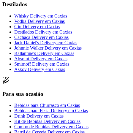
Destilados
Whisky Delivery
em
Caxias
Vodka Delivery
em
Caxias
Gin Delivery
em
Caxias
Destilados Delivery
em
Caxias
Cachaça Delivery
em
Caxias
Jack Daniel's Delivery
em
Caxias
Johnnie Walker Delivery
em
Caxias
Ballantine's Delivery
em
Caxias
Absolut Delivery
em
Caxias
Smirnoff Delivery
em
Caxias
Askov Delivery
em
Caxias
Para sua ocasião
Bebidas para Churrasco
em
Caxias
Bebidas para Festa Delivery
em
Caxias
Drink Delivery
em
Caxias
Kit de Bebidas Delivery
em
Caxias
Combo de Bebidas Delivery
em
Caxias
Barril de Cerveja Delivery
em
Caxias