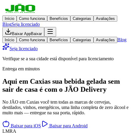
Início
Como funciona
Benefícios
Categorias
Avaliações
Blog
Seja licenciado
Baixar App
Baixar
Blog
Início
Como funciona
Benefícios
Categorias
Avaliações
Seja licenciado
Verifique se a sua cidade está disponível para licenciamento
Entrega em minutos
Aqui em
Caxias
sua bebida gelada
sem
sair de casa
é com o JÃO Delivery
No JÃO em Caxias você tem todas as marcas de cervejas,
destilados, vinhos, energéticos, uma linha completa de zero álcool e
muito mais — entregue na sua porta, rápido.
Baixar para iOS
Baixar para Android
L
M
R
A