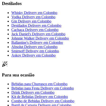
Destilados
Whisky Delivery
em
Colombo
Vodka Delivery
em
Colombo
Gin Delivery
em
Colombo
Destilados Delivery
em
Colombo
Cachaça Delivery
em
Colombo
Jack Daniel's Delivery
em
Colombo
Johnnie Walker Delivery
em
Colombo
Ballantine's Delivery
em
Colombo
Absolut Delivery
em
Colombo
Smirnoff Delivery
em
Colombo
Askov Delivery
em
Colombo
Para sua ocasião
Bebidas para Churrasco
em
Colombo
Bebidas para Festa Delivery
em
Colombo
Drink Delivery
em
Colombo
Kit de Bebidas Delivery
em
Colombo
Combo de Bebidas Delivery
em
Colombo
Barril de Cerveja Delivery
em
Colombo