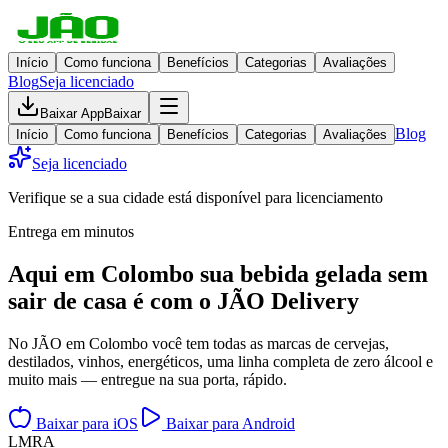
Início
Como funciona
Benefícios
Categorias
Avaliações
Blog
Seja licenciado
Baixar App
Baixar
Blog
Início
Como funciona
Benefícios
Categorias
Avaliações
Seja licenciado
Verifique se a sua cidade está disponível para licenciamento
Entrega em minutos
Aqui em
Colombo
sua bebida gelada
sem
sair de casa
é com o JÃO Delivery
No JÃO em Colombo você tem todas as marcas de cervejas,
destilados, vinhos, energéticos, uma linha completa de zero álcool e
muito mais — entregue na sua porta, rápido.
Baixar para iOS
Baixar para Android
L
M
R
A