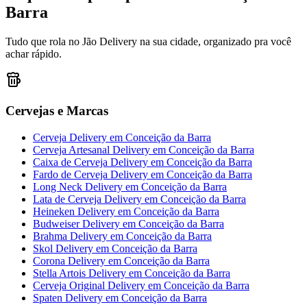
Barra
Tudo que rola no Jão Delivery na sua cidade, organizado pra você
achar rápido.
Cervejas e Marcas
Cerveja Delivery
em
Conceição da Barra
Cerveja Artesanal Delivery
em
Conceição da Barra
Caixa de Cerveja Delivery
em
Conceição da Barra
Fardo de Cerveja Delivery
em
Conceição da Barra
Long Neck Delivery
em
Conceição da Barra
Lata de Cerveja Delivery
em
Conceição da Barra
Heineken Delivery
em
Conceição da Barra
Budweiser Delivery
em
Conceição da Barra
Brahma Delivery
em
Conceição da Barra
Skol Delivery
em
Conceição da Barra
Corona Delivery
em
Conceição da Barra
Stella Artois Delivery
em
Conceição da Barra
Cerveja Original Delivery
em
Conceição da Barra
Spaten Delivery
em
Conceição da Barra