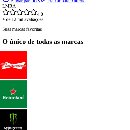
Baixar para iOS
Baixar para Android
L
M
R
A
4,8
+ de 12 mil avaliações
Suas marcas favoritas
O único de todas as marcas