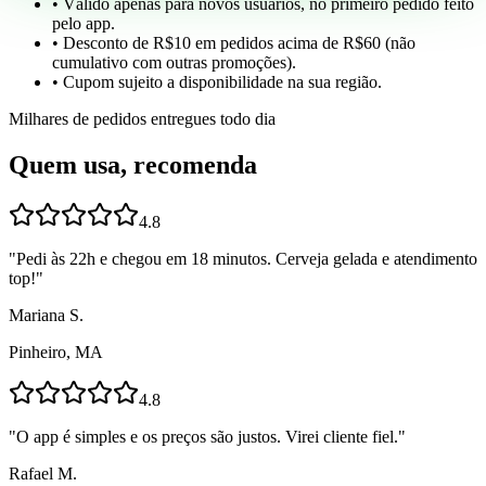
• Válido apenas para novos usuários, no primeiro pedido feito
pelo app.
• Desconto de R$10 em pedidos acima de R$60 (não
cumulativo com outras promoções).
• Cupom sujeito a disponibilidade na sua região.
Milhares de pedidos entregues todo dia
Quem usa, recomenda
4.8
"
Pedi às 22h e chegou em 18 minutos. Cerveja gelada e atendimento
top!
"
Mariana S.
Pinheiro, MA
4.8
"
O app é simples e os preços são justos. Virei cliente fiel.
"
Rafael M.