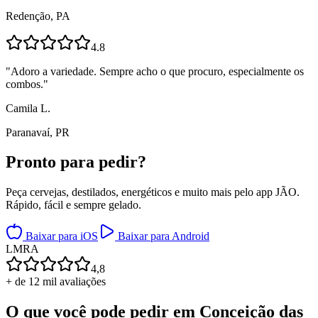
Redenção, PA
4.8
"
Adoro a variedade. Sempre acho o que procuro, especialmente os
combos.
"
Camila L.
Paranavaí, PR
Pronto para
pedir?
Peça cervejas, destilados, energéticos e muito mais pelo app JÃO.
Rápido, fácil e sempre gelado.
Baixar para iOS
Baixar para Android
L
M
R
A
4,8
+ de 12 mil avaliações
O que você pode pedir em
Conceição das