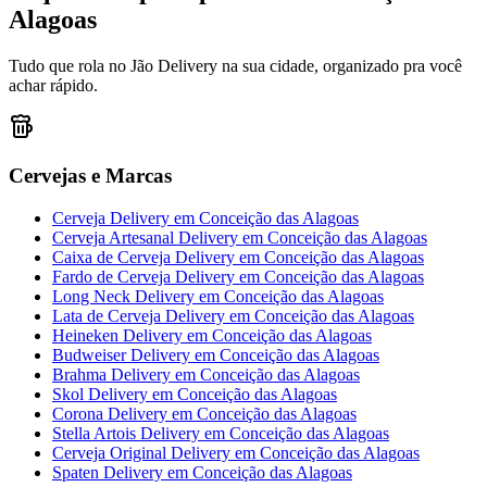
Alagoas
Tudo que rola no Jão Delivery na sua cidade, organizado pra você
achar rápido.
Cervejas e Marcas
Cerveja Delivery
em
Conceição das Alagoas
Cerveja Artesanal Delivery
em
Conceição das Alagoas
Caixa de Cerveja Delivery
em
Conceição das Alagoas
Fardo de Cerveja Delivery
em
Conceição das Alagoas
Long Neck Delivery
em
Conceição das Alagoas
Lata de Cerveja Delivery
em
Conceição das Alagoas
Heineken Delivery
em
Conceição das Alagoas
Budweiser Delivery
em
Conceição das Alagoas
Brahma Delivery
em
Conceição das Alagoas
Skol Delivery
em
Conceição das Alagoas
Corona Delivery
em
Conceição das Alagoas
Stella Artois Delivery
em
Conceição das Alagoas
Cerveja Original Delivery
em
Conceição das Alagoas
Spaten Delivery
em
Conceição das Alagoas