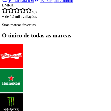
Baixar para iOS
Baixar para Android
L
M
R
A
4,8
+ de 12 mil avaliações
Suas marcas favoritas
O único de todas as marcas