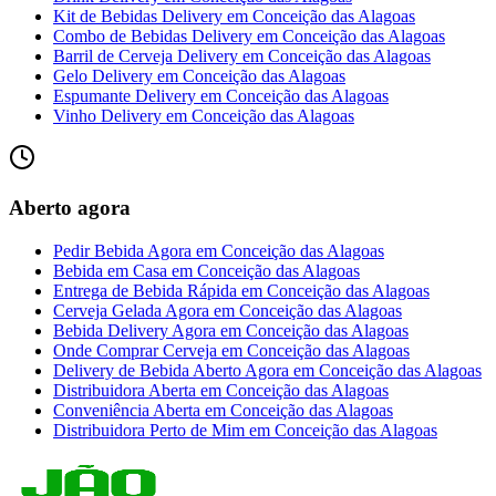
Kit de Bebidas Delivery
em
Conceição das Alagoas
Combo de Bebidas Delivery
em
Conceição das Alagoas
Barril de Cerveja Delivery
em
Conceição das Alagoas
Gelo Delivery
em
Conceição das Alagoas
Espumante Delivery
em
Conceição das Alagoas
Vinho Delivery
em
Conceição das Alagoas
Aberto agora
Pedir Bebida Agora
em
Conceição das Alagoas
Bebida em Casa
em
Conceição das Alagoas
Entrega de Bebida Rápida
em
Conceição das Alagoas
Cerveja Gelada Agora
em
Conceição das Alagoas
Bebida Delivery Agora
em
Conceição das Alagoas
Onde Comprar Cerveja
em
Conceição das Alagoas
Delivery de Bebida Aberto Agora
em
Conceição das Alagoas
Distribuidora Aberta
em
Conceição das Alagoas
Conveniência Aberta
em
Conceição das Alagoas
Distribuidora Perto de Mim
em
Conceição das Alagoas