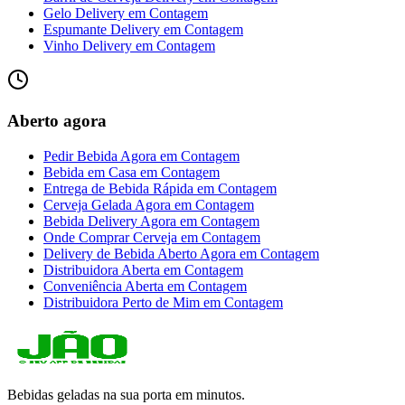
Gelo Delivery
em
Contagem
Espumante Delivery
em
Contagem
Vinho Delivery
em
Contagem
Aberto agora
Pedir Bebida Agora
em
Contagem
Bebida em Casa
em
Contagem
Entrega de Bebida Rápida
em
Contagem
Cerveja Gelada Agora
em
Contagem
Bebida Delivery Agora
em
Contagem
Onde Comprar Cerveja
em
Contagem
Delivery de Bebida Aberto Agora
em
Contagem
Distribuidora Aberta
em
Contagem
Conveniência Aberta
em
Contagem
Distribuidora Perto de Mim
em
Contagem
Bebidas geladas na sua porta em minutos.