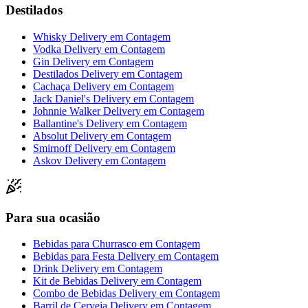
Destilados
Whisky Delivery
em
Contagem
Vodka Delivery
em
Contagem
Gin Delivery
em
Contagem
Destilados Delivery
em
Contagem
Cachaça Delivery
em
Contagem
Jack Daniel's Delivery
em
Contagem
Johnnie Walker Delivery
em
Contagem
Ballantine's Delivery
em
Contagem
Absolut Delivery
em
Contagem
Smirnoff Delivery
em
Contagem
Askov Delivery
em
Contagem
Para sua ocasião
Bebidas para Churrasco
em
Contagem
Bebidas para Festa Delivery
em
Contagem
Drink Delivery
em
Contagem
Kit de Bebidas Delivery
em
Contagem
Combo de Bebidas Delivery
em
Contagem
Barril de Cerveja Delivery
em
Contagem