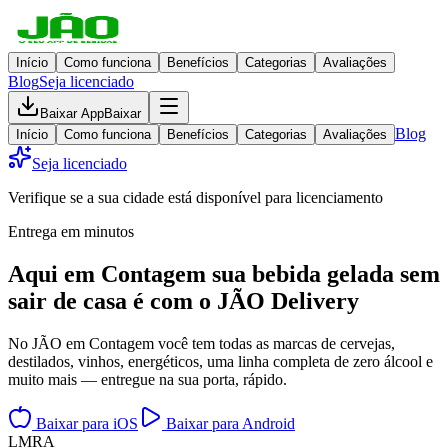
Início
Como funciona
Benefícios
Categorias
Avaliações
Blog
Seja licenciado
Baixar App
Baixar
Blog
Início
Como funciona
Benefícios
Categorias
Avaliações
Seja licenciado
Verifique se a sua cidade está disponível para licenciamento
Entrega em minutos
Aqui em
Contagem
sua bebida gelada
sem
sair de casa
é com o JÃO Delivery
No JÃO em Contagem você tem todas as marcas de cervejas,
destilados, vinhos, energéticos, uma linha completa de zero álcool e
muito mais — entregue na sua porta, rápido.
Baixar para iOS
Baixar para Android
L
M
R
A