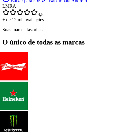
Baixar para iOS
Baixar para Android
L
M
R
A
4,8
+ de 12 mil avaliações
Suas marcas favoritas
O único de todas as marcas