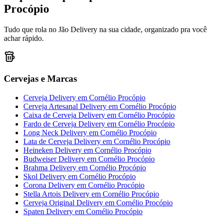
Procópio
Tudo que rola no Jão Delivery na sua cidade, organizado pra você
achar rápido.
Cervejas e Marcas
Cerveja Delivery
em
Cornélio Procópio
Cerveja Artesanal Delivery
em
Cornélio Procópio
Caixa de Cerveja Delivery
em
Cornélio Procópio
Fardo de Cerveja Delivery
em
Cornélio Procópio
Long Neck Delivery
em
Cornélio Procópio
Lata de Cerveja Delivery
em
Cornélio Procópio
Heineken Delivery
em
Cornélio Procópio
Budweiser Delivery
em
Cornélio Procópio
Brahma Delivery
em
Cornélio Procópio
Skol Delivery
em
Cornélio Procópio
Corona Delivery
em
Cornélio Procópio
Stella Artois Delivery
em
Cornélio Procópio
Cerveja Original Delivery
em
Cornélio Procópio
Spaten Delivery
em
Cornélio Procópio