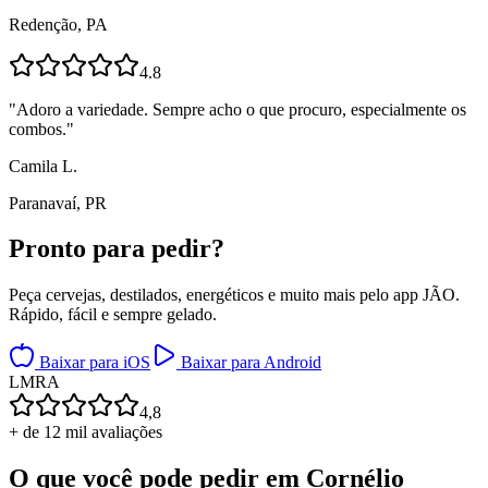
Redenção, PA
4.8
"
Adoro a variedade. Sempre acho o que procuro, especialmente os
combos.
"
Camila L.
Paranavaí, PR
Pronto para
pedir?
Peça cervejas, destilados, energéticos e muito mais pelo app JÃO.
Rápido, fácil e sempre gelado.
Baixar para iOS
Baixar para Android
L
M
R
A
4,8
+ de 12 mil avaliações
O que você pode pedir em
Cornélio