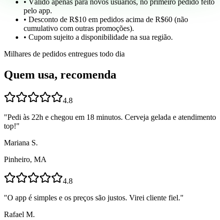
• Válido apenas para novos usuários, no primeiro pedido feito
pelo app.
• Desconto de R$10 em pedidos acima de R$60 (não
cumulativo com outras promoções).
• Cupom sujeito a disponibilidade na sua região.
Milhares de pedidos entregues todo dia
Quem usa, recomenda
4.8
"
Pedi às 22h e chegou em 18 minutos. Cerveja gelada e atendimento
top!
"
Mariana S.
Pinheiro, MA
4.8
"
O app é simples e os preços são justos. Virei cliente fiel.
"
Rafael M.