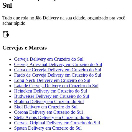
Sul
Tudo que rola no Jão Delivery na sua cidade, organizado pra você
achar rápido.
Cervejas e Marcas
Cerveja Delivery
em
Cruzeiro do Sul
Cerveja Artesanal Delivery
em
Cruzeiro do Sul
Caixa de Cerveja Delivery
em
Cruzeiro do Sul
Fardo de Cerveja Delivery
em
Cruzeiro do Sul
Long Neck Delivery
em
Cruzeiro do Sul
Lata de Cerveja Delivery
em
Cruzeiro do Sul
Heineken Delivery
em
Cruzeiro do Sul
Budweiser Delivery
em
Cruzeiro do Sul
Brahma Delivery
em
Cruzeiro do Sul
Skol Delivery
em
Cruzeiro do Sul
Corona Delivery
em
Cruzeiro do Sul
Stella Artois Delivery
em
Cruzeiro do Sul
Cerveja Original Delivery
em
Cruzeiro do Sul
Spaten Delivery
em
Cruzeiro do Sul