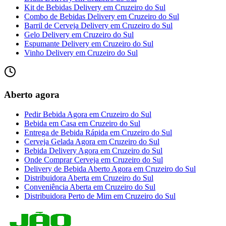
Kit de Bebidas Delivery
em
Cruzeiro do Sul
Combo de Bebidas Delivery
em
Cruzeiro do Sul
Barril de Cerveja Delivery
em
Cruzeiro do Sul
Gelo Delivery
em
Cruzeiro do Sul
Espumante Delivery
em
Cruzeiro do Sul
Vinho Delivery
em
Cruzeiro do Sul
Aberto agora
Pedir Bebida Agora
em
Cruzeiro do Sul
Bebida em Casa
em
Cruzeiro do Sul
Entrega de Bebida Rápida
em
Cruzeiro do Sul
Cerveja Gelada Agora
em
Cruzeiro do Sul
Bebida Delivery Agora
em
Cruzeiro do Sul
Onde Comprar Cerveja
em
Cruzeiro do Sul
Delivery de Bebida Aberto Agora
em
Cruzeiro do Sul
Distribuidora Aberta
em
Cruzeiro do Sul
Conveniência Aberta
em
Cruzeiro do Sul
Distribuidora Perto de Mim
em
Cruzeiro do Sul