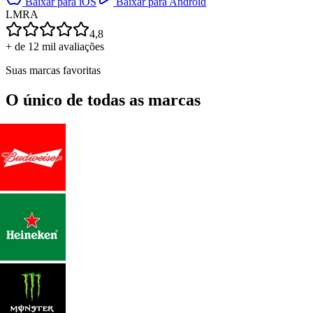
Baixar para iOS
Baixar para Android
L
M
R
A
4,8
+ de 12 mil avaliações
Suas marcas favoritas
O único de todas as marcas