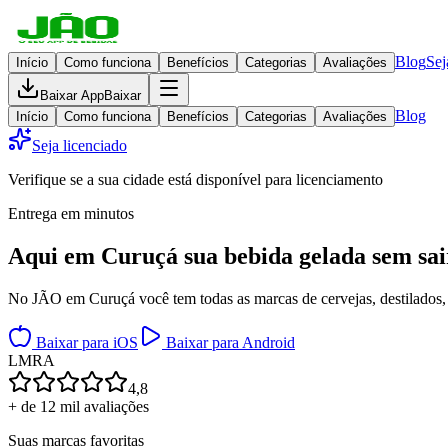
Blog
Sej
Início
Como funciona
Benefícios
Categorias
Avaliações
Baixar App
Baixar
Blog
Início
Como funciona
Benefícios
Categorias
Avaliações
Seja licenciado
Verifique se a sua cidade está disponível para licenciamento
Entrega em minutos
Aqui em
Curuçá
sua bebida gelada
sem sai
No JÃO em Curuçá você tem todas as marcas de cervejas, destilados, v
Baixar para iOS
Baixar para Android
L
M
R
A
4,8
+ de 12 mil avaliações
Suas marcas favoritas