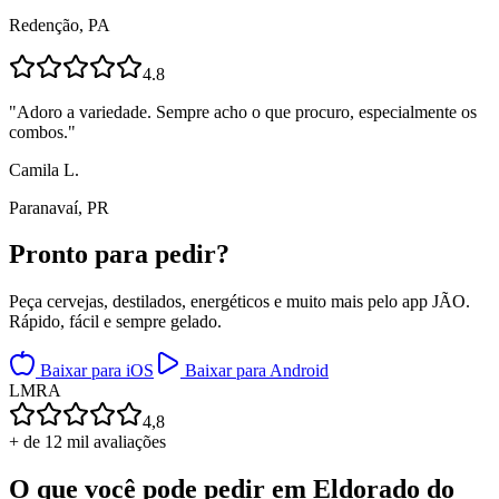
Redenção, PA
4.8
"
Adoro a variedade. Sempre acho o que procuro, especialmente os
combos.
"
Camila L.
Paranavaí, PR
Pronto para
pedir?
Peça cervejas, destilados, energéticos e muito mais pelo app JÃO.
Rápido, fácil e sempre gelado.
Baixar para iOS
Baixar para Android
L
M
R
A
4,8
+ de 12 mil avaliações
O que você pode pedir em
Eldorado do