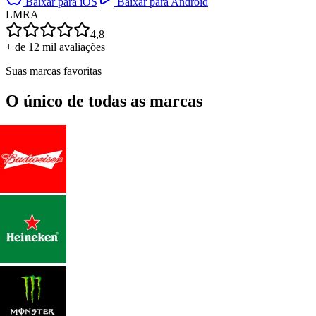
Baixar para iOS
Baixar para Android
L
M
R
A
4,8
+ de 12 mil avaliações
Suas marcas favoritas
O único de todas as marcas