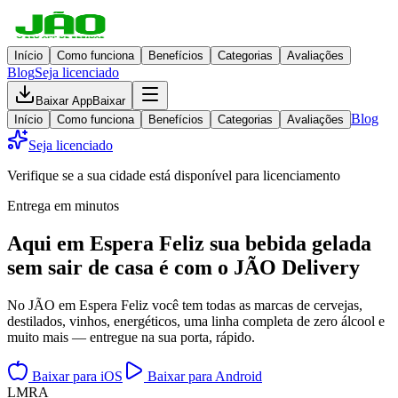
Início
Como funciona
Benefícios
Categorias
Avaliações
Blog
Seja licenciado
Baixar App
Baixar
Blog
Início
Como funciona
Benefícios
Categorias
Avaliações
Seja licenciado
Verifique se a sua cidade está disponível para licenciamento
Entrega em minutos
Aqui em
Espera Feliz
sua bebida gelada
sem sair de casa
é com o JÃO Delivery
No JÃO em Espera Feliz você tem todas as marcas de cervejas,
destilados, vinhos, energéticos, uma linha completa de zero álcool e
muito mais — entregue na sua porta, rápido.
Baixar para iOS
Baixar para Android
L
M
R
A