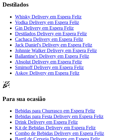
Destilados
Whisky Delivery
em
Espera Feliz
Vodka Delivery
em
Espera Feliz
Gin Delivery
em
Espera Feliz
Destilados Delivery
em
Espera Feliz
Cachaça Delivery
em
Espera Feliz
Jack Daniel's Delivery
em
Espera Feliz
Johnnie Walker Delivery
em
Espera Feliz
Ballantine's Delivery
em
Espera Feliz
Absolut Delivery
em
Espera Feliz
Smirnoff Delivery
em
Espera Feliz
Askov Delivery
em
Espera Feliz
Para sua ocasião
Bebidas para Churrasco
em
Espera Feliz
Bebidas para Festa Delivery
em
Espera Feliz
Drink Delivery
em
Espera Feliz
Kit de Bebidas Delivery
em
Espera Feliz
Combo de Bebidas Delivery
em
Espera Feliz
Barril de Cerveja Delivery
em
Espera Feliz