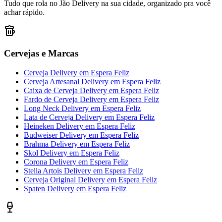
Tudo que rola no Jão Delivery na sua cidade, organizado pra você
achar rápido.
Cervejas e Marcas
Cerveja Delivery
em
Espera Feliz
Cerveja Artesanal Delivery
em
Espera Feliz
Caixa de Cerveja Delivery
em
Espera Feliz
Fardo de Cerveja Delivery
em
Espera Feliz
Long Neck Delivery
em
Espera Feliz
Lata de Cerveja Delivery
em
Espera Feliz
Heineken Delivery
em
Espera Feliz
Budweiser Delivery
em
Espera Feliz
Brahma Delivery
em
Espera Feliz
Skol Delivery
em
Espera Feliz
Corona Delivery
em
Espera Feliz
Stella Artois Delivery
em
Espera Feliz
Cerveja Original Delivery
em
Espera Feliz
Spaten Delivery
em
Espera Feliz