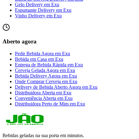
Gelo Delivery
em
Exu
Espumante Delivery
em
Exu
Vinho Delivery
em
Exu
Aberto agora
Pedir Bebida Agora
em
Exu
Bebida em Casa
em
Exu
Entrega de Bebida Rápida
em
Exu
Cerveja Gelada Agora
em
Exu
Bebida Delivery Agora
em
Exu
Onde Comprar Cerveja
em
Exu
Delivery de Bebida Aberto Agora
em
Exu
Distribuidora Aberta
em
Exu
Conveniência Aberta
em
Exu
Distribuidora Perto de Mim
em
Exu
Bebidas geladas na sua porta em minutos.