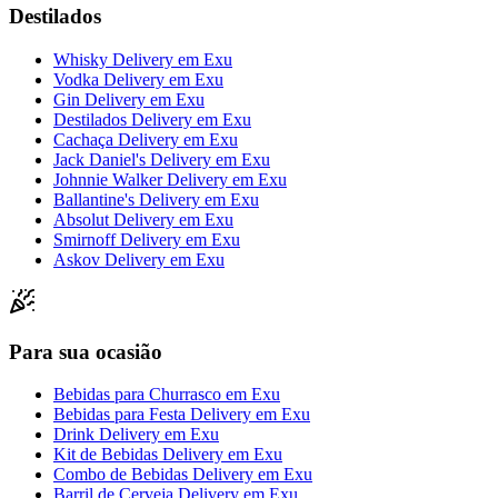
Destilados
Whisky Delivery
em
Exu
Vodka Delivery
em
Exu
Gin Delivery
em
Exu
Destilados Delivery
em
Exu
Cachaça Delivery
em
Exu
Jack Daniel's Delivery
em
Exu
Johnnie Walker Delivery
em
Exu
Ballantine's Delivery
em
Exu
Absolut Delivery
em
Exu
Smirnoff Delivery
em
Exu
Askov Delivery
em
Exu
Para sua ocasião
Bebidas para Churrasco
em
Exu
Bebidas para Festa Delivery
em
Exu
Drink Delivery
em
Exu
Kit de Bebidas Delivery
em
Exu
Combo de Bebidas Delivery
em
Exu
Barril de Cerveja Delivery
em
Exu