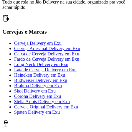
Tudo que rola no Jão Delivery na sua cidade, organizado pra você
achar rápido.
Cervejas e Marcas
Cerveja Delivery
em
Exu
Cerveja Artesanal Delivery
em
Exu
Caixa de Cerveja Delivery
em
Exu
Fardo de Cerveja Delivery
em
Exu
Long Neck Delivery
em
Exu
Lata de Cerveja Delivery
em
Exu
Heineken Delivery
em
Exu
Budweiser Delivery
em
Exu
Brahma Delivery
em
Exu
Skol Delivery
em
Exu
Corona Delivery
em
Exu
Stella Artois Delivery
em
Exu
Cerveja Original Delivery
em
Exu
Spaten Delivery
em
Exu