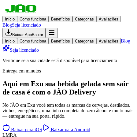
Início
Como funciona
Benefícios
Categorias
Avaliações
Blog
Seja licenciado
Baixar App
Baixar
Blog
Início
Como funciona
Benefícios
Categorias
Avaliações
Seja licenciado
Verifique se a sua cidade está disponível para licenciamento
Entrega em minutos
Aqui em
Exu
sua bebida gelada
sem sair
de casa
é com o JÃO Delivery
No JÃO em Exu você tem todas as marcas de cervejas, destilados,
vinhos, energéticos, uma linha completa de zero álcool e muito mais
— entregue na sua porta, rápido.
Baixar para iOS
Baixar para Android
L
M
R
A