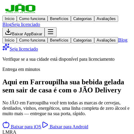
Início
Como funciona
Benefícios
Categorias
Avaliações
Blog
Seja licenciado
Baixar App
Baixar
Blog
Início
Como funciona
Benefícios
Categorias
Avaliações
Seja licenciado
Verifique se a sua cidade está disponível para licenciamento
Entrega em minutos
Aqui em
Farroupilha
sua bebida gelada
sem sair de casa
é com o JÃO Delivery
No JÃO em Farroupilha você tem todas as marcas de cervejas,
destilados, vinhos, energéticos, uma linha completa de zero álcool e
muito mais — entregue na sua porta, rápido.
Baixar para iOS
Baixar para Android
L
M
R
A