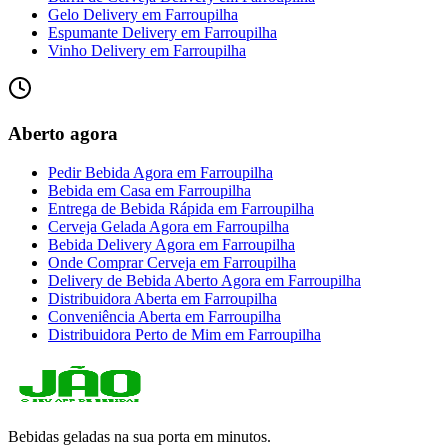
Gelo Delivery
em
Farroupilha
Espumante Delivery
em
Farroupilha
Vinho Delivery
em
Farroupilha
Aberto agora
Pedir Bebida Agora
em
Farroupilha
Bebida em Casa
em
Farroupilha
Entrega de Bebida Rápida
em
Farroupilha
Cerveja Gelada Agora
em
Farroupilha
Bebida Delivery Agora
em
Farroupilha
Onde Comprar Cerveja
em
Farroupilha
Delivery de Bebida Aberto Agora
em
Farroupilha
Distribuidora Aberta
em
Farroupilha
Conveniência Aberta
em
Farroupilha
Distribuidora Perto de Mim
em
Farroupilha
Bebidas geladas na sua porta em minutos.