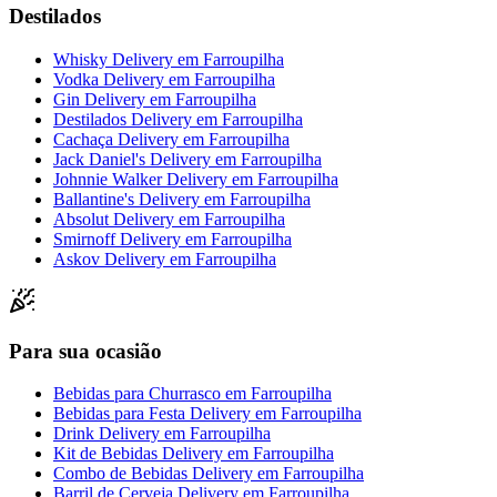
Destilados
Whisky Delivery
em
Farroupilha
Vodka Delivery
em
Farroupilha
Gin Delivery
em
Farroupilha
Destilados Delivery
em
Farroupilha
Cachaça Delivery
em
Farroupilha
Jack Daniel's Delivery
em
Farroupilha
Johnnie Walker Delivery
em
Farroupilha
Ballantine's Delivery
em
Farroupilha
Absolut Delivery
em
Farroupilha
Smirnoff Delivery
em
Farroupilha
Askov Delivery
em
Farroupilha
Para sua ocasião
Bebidas para Churrasco
em
Farroupilha
Bebidas para Festa Delivery
em
Farroupilha
Drink Delivery
em
Farroupilha
Kit de Bebidas Delivery
em
Farroupilha
Combo de Bebidas Delivery
em
Farroupilha
Barril de Cerveja Delivery
em
Farroupilha