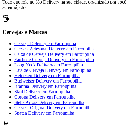
Tudo que rola no Jão Delivery na sua cidade, organizado pra você
achar rápido.
Cervejas e Marcas
Cerveja Delivery
em
Farroupilha
Cerveja Artesanal Delivery
em
Farroupilha
Caixa de Cerveja Delivery
em
Farroupilha
Fardo de Cerveja Delivery
em
Farroupilha
Long Neck Delivery
em
Farroupilha
Lata de Cerveja Delivery
em
Farroupilha
Heineken Delivery
em
Farroupilha
Budweiser Delivery
em
Farroupilha
Brahma Delivery
em
Farroupilha
Skol Delivery
em
Farroupilha
Corona Delivery
em
Farroupilha
Stella Artois Delivery
em
Farroupilha
Cerveja Original Delivery
em
Farroupilha
Spaten Delivery
em
Farroupilha