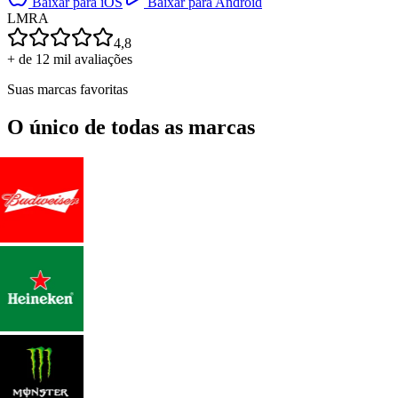
Baixar para iOS
Baixar para Android
L
M
R
A
4,8
+ de 12 mil avaliações
Suas marcas favoritas
O único de todas as marcas