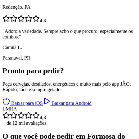
Redenção, PA
4.8
"
Adoro a variedade. Sempre acho o que procuro, especialmente os
combos.
"
Camila L.
Paranavaí, PR
Pronto para
pedir?
Peça cervejas, destilados, energéticos e muito mais pelo app JÃO.
Rápido, fácil e sempre gelado.
Baixar para iOS
Baixar para Android
L
M
R
A
4,8
+ de 12 mil avaliações
O que você pode pedir em
Formosa do