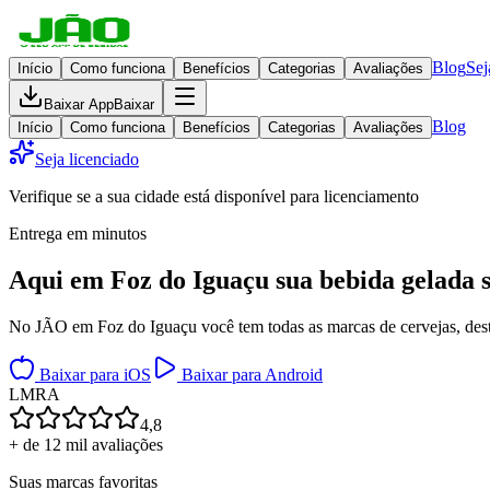
Blog
Sej
Início
Como funciona
Benefícios
Categorias
Avaliações
Baixar App
Baixar
Blog
Início
Como funciona
Benefícios
Categorias
Avaliações
Seja licenciado
Verifique se a sua cidade está disponível para licenciamento
Entrega em minutos
Aqui em
Foz do Iguaçu
sua bebida gelada
No JÃO em Foz do Iguaçu você tem todas as marcas de cervejas, destil
Baixar para iOS
Baixar para Android
L
M
R
A
4,8
+ de 12 mil avaliações
Suas marcas favoritas