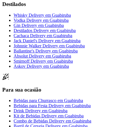
Destilados
Whisky Delivery
em
Guabiruba
Vodka Delivery
em
Guabiruba
Gin Delivery
em
Guabiruba
Destilados Delivery
em
Guabiruba
Cachaça Delivery
em
Guabiruba
Jack Daniel's Delivery
em
Guabiruba
Johnnie Walker Delivery
em
Guabiruba
Ballantine's Delivery
em
Guabiruba
Absolut Delivery
em
Guabiruba
Smirnoff Delivery
em
Guabiruba
Askov Delivery
em
Guabiruba
Para sua ocasião
Bebidas para Churrasco
em
Guabiruba
Bebidas para Festa Delivery
em
Guabiruba
Drink Delivery
em
Guabiruba
Kit de Bebidas Delivery
em
Guabiruba
Combo de Bebidas Delivery
em
Guabiruba
Barril de Cerveja Delivery
em
Guabiruba