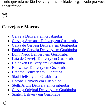
Tudo que rola no Jão Delivery na sua cidade, organizado pra você
achar rápido.
Cervejas e Marcas
Cerveja Delivery
em
Guabiruba
Cerveja Artesanal Delivery
em
Guabiruba
Caixa de Cerveja Delivery
em
Guabiruba
Fardo de Cerveja Delivery
em
Guabiruba
Long Neck Delivery
em
Guabiruba
Lata de Cerveja Delivery
em
Guabiruba
Heineken Delivery
em
Guabiruba
Budweiser Delivery
em
Guabiruba
Brahma Delivery
em
Guabiruba
Skol Delivery
em
Guabiruba
Corona Delivery
em
Guabiruba
Stella Artois Delivery
em
Guabiruba
Cerveja Original Delivery
em
Guabiruba
Spaten Delivery
em
Guabiruba