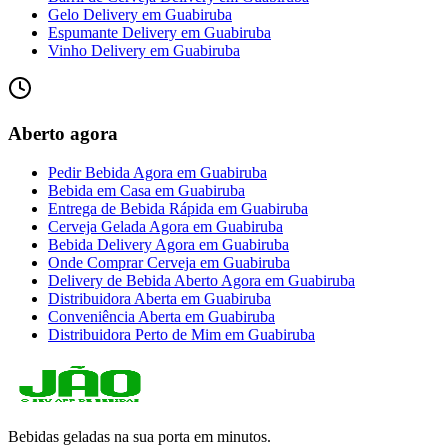
Gelo Delivery
em
Guabiruba
Espumante Delivery
em
Guabiruba
Vinho Delivery
em
Guabiruba
Aberto agora
Pedir Bebida Agora
em
Guabiruba
Bebida em Casa
em
Guabiruba
Entrega de Bebida Rápida
em
Guabiruba
Cerveja Gelada Agora
em
Guabiruba
Bebida Delivery Agora
em
Guabiruba
Onde Comprar Cerveja
em
Guabiruba
Delivery de Bebida Aberto Agora
em
Guabiruba
Distribuidora Aberta
em
Guabiruba
Conveniência Aberta
em
Guabiruba
Distribuidora Perto de Mim
em
Guabiruba
Bebidas geladas na sua porta em minutos.