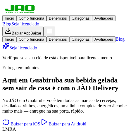
Início
Como funciona
Benefícios
Categorias
Avaliações
Blog
Seja licenciado
Baixar App
Baixar
Blog
Início
Como funciona
Benefícios
Categorias
Avaliações
Seja licenciado
Verifique se a sua cidade está disponível para licenciamento
Entrega em minutos
Aqui em
Guabiruba
sua bebida gelada
sem sair de casa
é com o JÃO Delivery
No JÃO em Guabiruba você tem todas as marcas de cervejas,
destilados, vinhos, energéticos, uma linha completa de zero álcool e
muito mais — entregue na sua porta, rápido.
Baixar para iOS
Baixar para Android
L
M
R
A