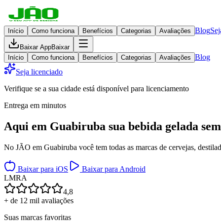
Blog
Sej
Início
Como funciona
Benefícios
Categorias
Avaliações
Baixar App
Baixar
Blog
Início
Como funciona
Benefícios
Categorias
Avaliações
Seja licenciado
Verifique se a sua cidade está disponível para licenciamento
Entrega em minutos
Aqui em
Guabiruba
sua bebida gelada
sem
No JÃO em Guabiruba você tem todas as marcas de cervejas, destilado
Baixar para iOS
Baixar para Android
L
M
R
A
4,8
+ de 12 mil avaliações
Suas marcas favoritas