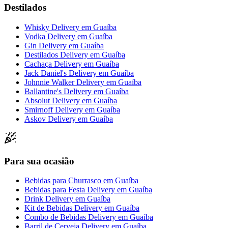
Destilados
Whisky Delivery
em
Guaíba
Vodka Delivery
em
Guaíba
Gin Delivery
em
Guaíba
Destilados Delivery
em
Guaíba
Cachaça Delivery
em
Guaíba
Jack Daniel's Delivery
em
Guaíba
Johnnie Walker Delivery
em
Guaíba
Ballantine's Delivery
em
Guaíba
Absolut Delivery
em
Guaíba
Smirnoff Delivery
em
Guaíba
Askov Delivery
em
Guaíba
Para sua ocasião
Bebidas para Churrasco
em
Guaíba
Bebidas para Festa Delivery
em
Guaíba
Drink Delivery
em
Guaíba
Kit de Bebidas Delivery
em
Guaíba
Combo de Bebidas Delivery
em
Guaíba
Barril de Cerveja Delivery
em
Guaíba