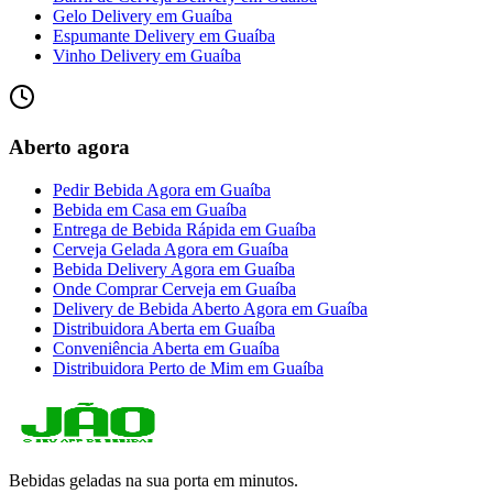
Gelo Delivery
em
Guaíba
Espumante Delivery
em
Guaíba
Vinho Delivery
em
Guaíba
Aberto agora
Pedir Bebida Agora
em
Guaíba
Bebida em Casa
em
Guaíba
Entrega de Bebida Rápida
em
Guaíba
Cerveja Gelada Agora
em
Guaíba
Bebida Delivery Agora
em
Guaíba
Onde Comprar Cerveja
em
Guaíba
Delivery de Bebida Aberto Agora
em
Guaíba
Distribuidora Aberta
em
Guaíba
Conveniência Aberta
em
Guaíba
Distribuidora Perto de Mim
em
Guaíba
Bebidas geladas na sua porta em minutos.