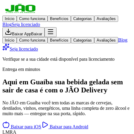
Início
Como funciona
Benefícios
Categorias
Avaliações
Blog
Seja licenciado
Baixar App
Baixar
Blog
Início
Como funciona
Benefícios
Categorias
Avaliações
Seja licenciado
Verifique se a sua cidade está disponível para licenciamento
Entrega em minutos
Aqui em
Guaíba
sua bebida gelada
sem
sair de casa
é com o JÃO Delivery
No JÃO em Guaíba você tem todas as marcas de cervejas,
destilados, vinhos, energéticos, uma linha completa de zero álcool e
muito mais — entregue na sua porta, rápido.
Baixar para iOS
Baixar para Android
L
M
R
A