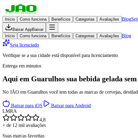
Blog
Sej
Início
Como funciona
Benefícios
Categorias
Avaliações
Baixar App
Baixar
Blog
Início
Como funciona
Benefícios
Categorias
Avaliações
Seja licenciado
Verifique se a sua cidade está disponível para licenciamento
Entrega em minutos
Aqui em
Guarulhos
sua bebida gelada
sem 
No JÃO em Guarulhos você tem todas as marcas de cervejas, destilados
Baixar para iOS
Baixar para Android
L
M
R
A
4,8
+ de 12 mil avaliações
Suas marcas favoritas