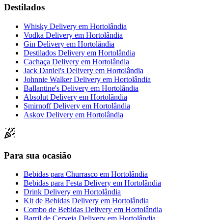
Destilados
Whisky Delivery
em
Hortolândia
Vodka Delivery
em
Hortolândia
Gin Delivery
em
Hortolândia
Destilados Delivery
em
Hortolândia
Cachaça Delivery
em
Hortolândia
Jack Daniel's Delivery
em
Hortolândia
Johnnie Walker Delivery
em
Hortolândia
Ballantine's Delivery
em
Hortolândia
Absolut Delivery
em
Hortolândia
Smirnoff Delivery
em
Hortolândia
Askov Delivery
em
Hortolândia
Para sua ocasião
Bebidas para Churrasco
em
Hortolândia
Bebidas para Festa Delivery
em
Hortolândia
Drink Delivery
em
Hortolândia
Kit de Bebidas Delivery
em
Hortolândia
Combo de Bebidas Delivery
em
Hortolândia
Barril de Cerveja Delivery
em
Hortolândia