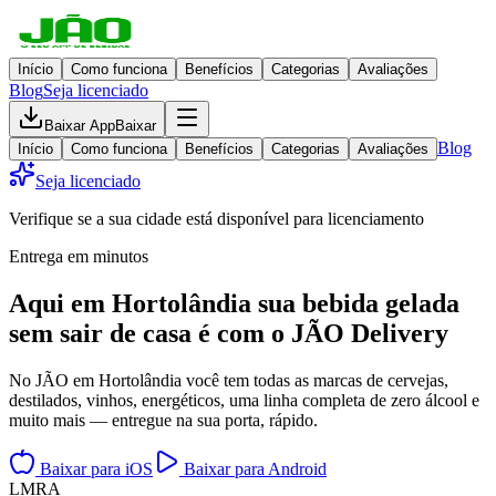
Início
Como funciona
Benefícios
Categorias
Avaliações
Blog
Seja licenciado
Baixar App
Baixar
Blog
Início
Como funciona
Benefícios
Categorias
Avaliações
Seja licenciado
Verifique se a sua cidade está disponível para licenciamento
Entrega em minutos
Aqui em
Hortolândia
sua bebida gelada
sem sair de casa
é com o JÃO Delivery
No JÃO em Hortolândia você tem todas as marcas de cervejas,
destilados, vinhos, energéticos, uma linha completa de zero álcool e
muito mais — entregue na sua porta, rápido.
Baixar para iOS
Baixar para Android
L
M
R
A