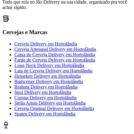
Tudo que rola no Jão Delivery na sua cidade, organizado pra você
achar rápido.
Cervejas e Marcas
Cerveja Delivery
em
Hortolândia
Cerveja Artesanal Delivery
em
Hortolândia
Caixa de Cerveja Delivery
em
Hortolândia
Fardo de Cerveja Delivery
em
Hortolândia
Long Neck Delivery
em
Hortolândia
Lata de Cerveja Delivery
em
Hortolândia
Heineken Delivery
em
Hortolândia
Budweiser Delivery
em
Hortolândia
Brahma Delivery
em
Hortolândia
Skol Delivery
em
Hortolândia
Corona Delivery
em
Hortolândia
Stella Artois Delivery
em
Hortolândia
Cerveja Original Delivery
em
Hortolândia
Spaten Delivery
em
Hortolândia