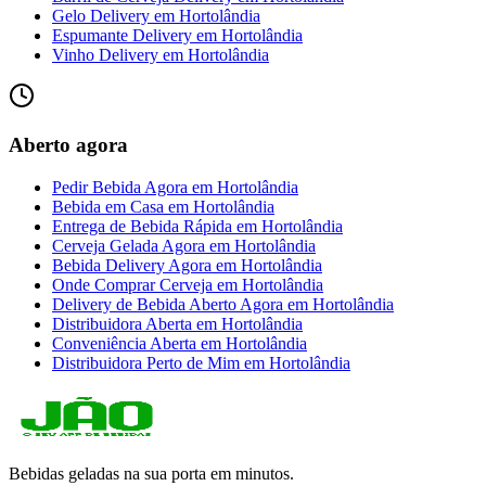
Gelo Delivery
em
Hortolândia
Espumante Delivery
em
Hortolândia
Vinho Delivery
em
Hortolândia
Aberto agora
Pedir Bebida Agora
em
Hortolândia
Bebida em Casa
em
Hortolândia
Entrega de Bebida Rápida
em
Hortolândia
Cerveja Gelada Agora
em
Hortolândia
Bebida Delivery Agora
em
Hortolândia
Onde Comprar Cerveja
em
Hortolândia
Delivery de Bebida Aberto Agora
em
Hortolândia
Distribuidora Aberta
em
Hortolândia
Conveniência Aberta
em
Hortolândia
Distribuidora Perto de Mim
em
Hortolândia
Bebidas geladas na sua porta em minutos.