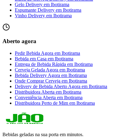
Gelo Delivery
em
Ibotirama
Espumante Delivery
em
Ibotirama
Vinho Delivery
em
Ibotirama
Aberto agora
Pedir Bebida Agora
em
Ibotirama
Bebida em Casa
em
Ibotirama
Entrega de Bebida Rápida
em
Ibotirama
Cerveja Gelada Agora
em
Ibotirama
Bebida Delivery Agora
em
Ibotirama
Onde Comprar Cerveja
em
Ibotirama
Delivery de Bebida Aberto Agora
em
Ibotirama
Distribuidora Aberta
em
Ibotirama
Conveniência Aberta
em
Ibotirama
Distribuidora Perto de Mim
em
Ibotirama
Bebidas geladas na sua porta em minutos.