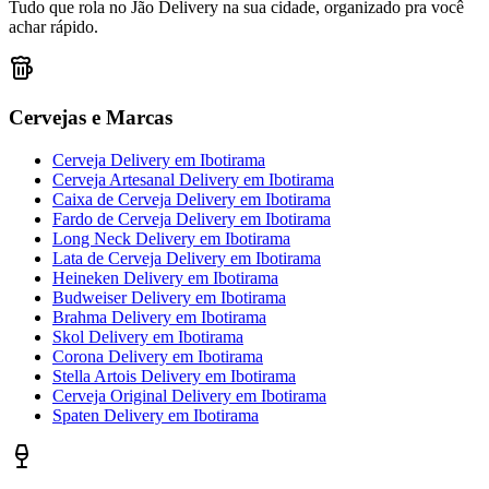
Tudo que rola no Jão Delivery na sua cidade, organizado pra você
achar rápido.
Cervejas e Marcas
Cerveja Delivery
em
Ibotirama
Cerveja Artesanal Delivery
em
Ibotirama
Caixa de Cerveja Delivery
em
Ibotirama
Fardo de Cerveja Delivery
em
Ibotirama
Long Neck Delivery
em
Ibotirama
Lata de Cerveja Delivery
em
Ibotirama
Heineken Delivery
em
Ibotirama
Budweiser Delivery
em
Ibotirama
Brahma Delivery
em
Ibotirama
Skol Delivery
em
Ibotirama
Corona Delivery
em
Ibotirama
Stella Artois Delivery
em
Ibotirama
Cerveja Original Delivery
em
Ibotirama
Spaten Delivery
em
Ibotirama