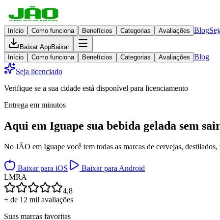
Blog
Sej
Início
Como funciona
Benefícios
Categorias
Avaliações
Baixar App
Baixar
Blog
Início
Como funciona
Benefícios
Categorias
Avaliações
Seja licenciado
Verifique se a sua cidade está disponível para licenciamento
Entrega em minutos
Aqui em
Iguape
sua bebida gelada
sem sair
No JÃO em Iguape você tem todas as marcas de cervejas, destilados, v
Baixar para iOS
Baixar para Android
L
M
R
A
4,8
+ de 12 mil avaliações
Suas marcas favoritas