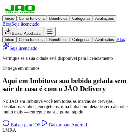
Início
Como funciona
Benefícios
Categorias
Avaliações
Blog
Seja licenciado
Baixar App
Baixar
Blog
Início
Como funciona
Benefícios
Categorias
Avaliações
Seja licenciado
Verifique se a sua cidade está disponível para licenciamento
Entrega em minutos
Aqui em
Imbituva
sua bebida gelada
sem
sair de casa
é com o JÃO Delivery
No JÃO em Imbituva você tem todas as marcas de cervejas,
destilados, vinhos, energéticos, uma linha completa de zero álcool e
muito mais — entregue na sua porta, rápido.
Baixar para iOS
Baixar para Android
L
M
R
A