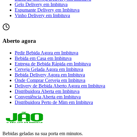
Gelo Delivery
em
Imbituva
Espumante Delivery
em
Imbituva
Vinho Delivery
em
Imbituva
Aberto agora
Pedir Bebida Agora
em
Imbituva
Bebida em Casa
em
Imbituva
Entrega de Bebida Rápida
em
Imbituva
Cerveja Gelada Agora
em
Imbituva
Bebida Delivery Agora
em
Imbituva
Onde Comprar Cerveja
em
Imbituva
Delivery de Bebida Aberto Agora
em
Imbituva
Distribuidora Aberta
em
Imbituva
Conveniência Aberta
em
Imbituva
Distribuidora Perto de Mim
em
Imbituva
Bebidas geladas na sua porta em minutos.