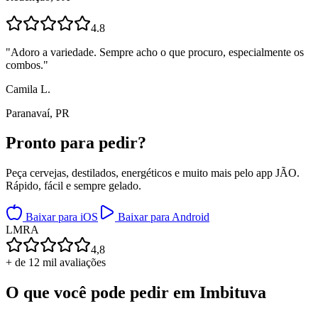
4.8
"
Adoro a variedade. Sempre acho o que procuro, especialmente os
combos.
"
Camila L.
Paranavaí, PR
Pronto para
pedir?
Peça cervejas, destilados, energéticos e muito mais pelo app JÃO.
Rápido, fácil e sempre gelado.
Baixar para iOS
Baixar para Android
L
M
R
A
4,8
+ de 12 mil avaliações
O que você pode pedir em
Imbituva