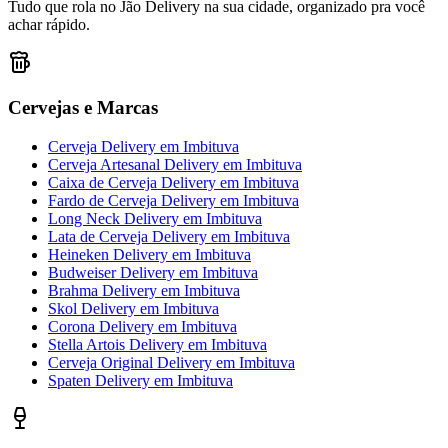
Tudo que rola no Jão Delivery na sua cidade, organizado pra você
achar rápido.
Cervejas e Marcas
Cerveja Delivery
em
Imbituva
Cerveja Artesanal Delivery
em
Imbituva
Caixa de Cerveja Delivery
em
Imbituva
Fardo de Cerveja Delivery
em
Imbituva
Long Neck Delivery
em
Imbituva
Lata de Cerveja Delivery
em
Imbituva
Heineken Delivery
em
Imbituva
Budweiser Delivery
em
Imbituva
Brahma Delivery
em
Imbituva
Skol Delivery
em
Imbituva
Corona Delivery
em
Imbituva
Stella Artois Delivery
em
Imbituva
Cerveja Original Delivery
em
Imbituva
Spaten Delivery
em
Imbituva