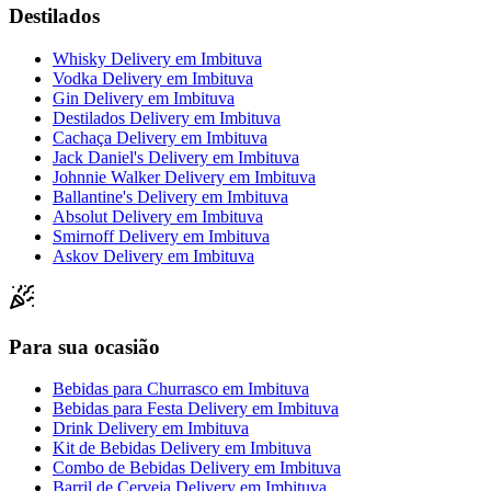
Destilados
Whisky Delivery
em
Imbituva
Vodka Delivery
em
Imbituva
Gin Delivery
em
Imbituva
Destilados Delivery
em
Imbituva
Cachaça Delivery
em
Imbituva
Jack Daniel's Delivery
em
Imbituva
Johnnie Walker Delivery
em
Imbituva
Ballantine's Delivery
em
Imbituva
Absolut Delivery
em
Imbituva
Smirnoff Delivery
em
Imbituva
Askov Delivery
em
Imbituva
Para sua ocasião
Bebidas para Churrasco
em
Imbituva
Bebidas para Festa Delivery
em
Imbituva
Drink Delivery
em
Imbituva
Kit de Bebidas Delivery
em
Imbituva
Combo de Bebidas Delivery
em
Imbituva
Barril de Cerveja Delivery
em
Imbituva