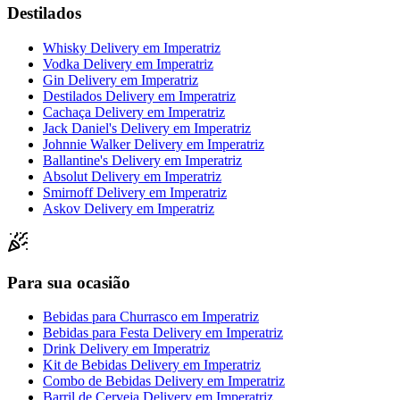
Destilados
Whisky Delivery
em
Imperatriz
Vodka Delivery
em
Imperatriz
Gin Delivery
em
Imperatriz
Destilados Delivery
em
Imperatriz
Cachaça Delivery
em
Imperatriz
Jack Daniel's Delivery
em
Imperatriz
Johnnie Walker Delivery
em
Imperatriz
Ballantine's Delivery
em
Imperatriz
Absolut Delivery
em
Imperatriz
Smirnoff Delivery
em
Imperatriz
Askov Delivery
em
Imperatriz
Para sua ocasião
Bebidas para Churrasco
em
Imperatriz
Bebidas para Festa Delivery
em
Imperatriz
Drink Delivery
em
Imperatriz
Kit de Bebidas Delivery
em
Imperatriz
Combo de Bebidas Delivery
em
Imperatriz
Barril de Cerveja Delivery
em
Imperatriz