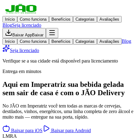
Início
Como funciona
Benefícios
Categorias
Avaliações
Blog
Seja licenciado
Baixar App
Baixar
Blog
Início
Como funciona
Benefícios
Categorias
Avaliações
Seja licenciado
Verifique se a sua cidade está disponível para licenciamento
Entrega em minutos
Aqui em
Imperatriz
sua bebida gelada
sem sair de casa
é com o JÃO Delivery
No JÃO em Imperatriz você tem todas as marcas de cervejas,
destilados, vinhos, energéticos, uma linha completa de zero álcool e
muito mais — entregue na sua porta, rápido.
Baixar para iOS
Baixar para Android
L
M
R
A