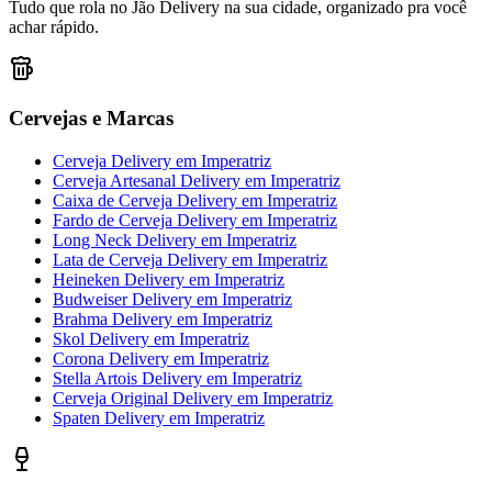
Tudo que rola no Jão Delivery na sua cidade, organizado pra você
achar rápido.
Cervejas e Marcas
Cerveja Delivery
em
Imperatriz
Cerveja Artesanal Delivery
em
Imperatriz
Caixa de Cerveja Delivery
em
Imperatriz
Fardo de Cerveja Delivery
em
Imperatriz
Long Neck Delivery
em
Imperatriz
Lata de Cerveja Delivery
em
Imperatriz
Heineken Delivery
em
Imperatriz
Budweiser Delivery
em
Imperatriz
Brahma Delivery
em
Imperatriz
Skol Delivery
em
Imperatriz
Corona Delivery
em
Imperatriz
Stella Artois Delivery
em
Imperatriz
Cerveja Original Delivery
em
Imperatriz
Spaten Delivery
em
Imperatriz