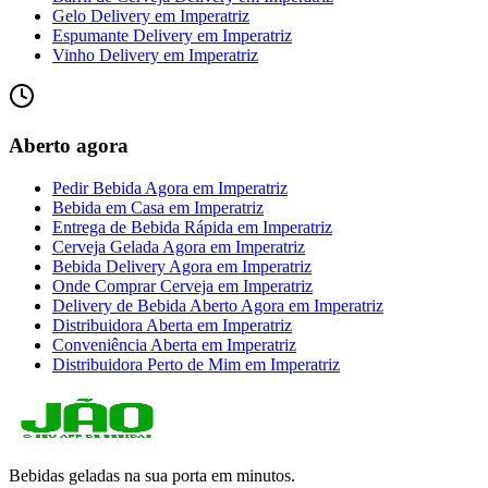
Gelo Delivery
em
Imperatriz
Espumante Delivery
em
Imperatriz
Vinho Delivery
em
Imperatriz
Aberto agora
Pedir Bebida Agora
em
Imperatriz
Bebida em Casa
em
Imperatriz
Entrega de Bebida Rápida
em
Imperatriz
Cerveja Gelada Agora
em
Imperatriz
Bebida Delivery Agora
em
Imperatriz
Onde Comprar Cerveja
em
Imperatriz
Delivery de Bebida Aberto Agora
em
Imperatriz
Distribuidora Aberta
em
Imperatriz
Conveniência Aberta
em
Imperatriz
Distribuidora Perto de Mim
em
Imperatriz
Bebidas geladas na sua porta em minutos.