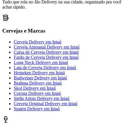
Tudo que rola no Jão Delivery na sua cidade, organizado pra você
achar rápido.
Cervejas e Marcas
Cerveja Delivery
em
Ipiaú
Cerveja Artesanal Delivery
em
Ipiaú
Caixa de Cerveja Delivery
em
Ipiaú
Fardo de Cerveja Delivery
em
Ipiaú
Long Neck Delivery
em
Ipiaú
Lata de Cerveja Delivery
em
Ipiaú
Heineken Delivery
em
Ipiaú
Budweiser Delivery
em
Ipiaú
Brahma Delivery
em
Ipiaú
Skol Delivery
em
Ipiaú
Corona Delivery
em
Ipiaú
Stella Artois Delivery
em
Ipiaú
Cerveja Original Delivery
em
Ipiaú
Spaten Delivery
em
Ipiaú