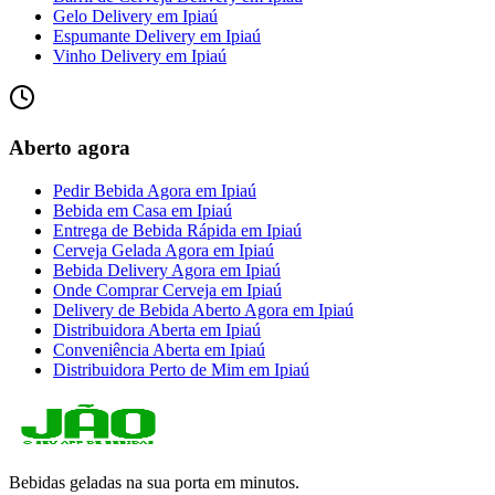
Gelo Delivery
em
Ipiaú
Espumante Delivery
em
Ipiaú
Vinho Delivery
em
Ipiaú
Aberto agora
Pedir Bebida Agora
em
Ipiaú
Bebida em Casa
em
Ipiaú
Entrega de Bebida Rápida
em
Ipiaú
Cerveja Gelada Agora
em
Ipiaú
Bebida Delivery Agora
em
Ipiaú
Onde Comprar Cerveja
em
Ipiaú
Delivery de Bebida Aberto Agora
em
Ipiaú
Distribuidora Aberta
em
Ipiaú
Conveniência Aberta
em
Ipiaú
Distribuidora Perto de Mim
em
Ipiaú
Bebidas geladas na sua porta em minutos.