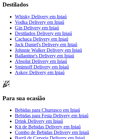
Destilados
Whisky Delivery
em
Ipiaú
Vodka Delivery
em
Ipiaú
Gin Delivery
em
Ipiaú
Destilados Delivery
em
Ipiaú
Cachaça Delivery
em
Ipiaú
Jack Daniel's Delivery
em
Ipiaú
Johnnie Walker Delivery
em
Ipiaú
Ballantine's Delivery
em
Ipiaú
Absolut Delivery
em
Ipiaú
Smirnoff Delivery
em
Ipiaú
Askov Delivery
em
Ipiaú
Para sua ocasião
Bebidas para Churrasco
em
Ipiaú
Bebidas para Festa Delivery
em
Ipiaú
Drink Delivery
em
Ipiaú
Kit de Bebidas Delivery
em
Ipiaú
Combo de Bebidas Delivery
em
Ipiaú
Barril de Cerveja Delivery
em
Ipiaú