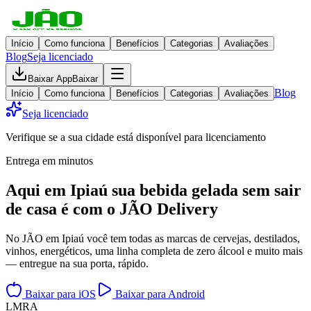
Início
Como funciona
Benefícios
Categorias
Avaliações
Blog
Seja licenciado
Baixar App
Baixar
Blog
Início
Como funciona
Benefícios
Categorias
Avaliações
Seja licenciado
Verifique se a sua cidade está disponível para licenciamento
Entrega em minutos
Aqui em
Ipiaú
sua bebida gelada
sem sair
de casa
é com o JÃO Delivery
No JÃO em Ipiaú você tem todas as marcas de cervejas, destilados,
vinhos, energéticos, uma linha completa de zero álcool e muito mais
— entregue na sua porta, rápido.
Baixar para iOS
Baixar para Android
L
M
R
A