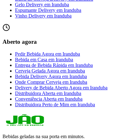
Gelo Delivery
em
Iranduba
Espumante Delivery
em
Iranduba
Vinho Delivery
em
Iranduba
Aberto agora
Pedir Bebida Agora
em
Iranduba
Bebida em Casa
em
Iranduba
Entrega de Bebida Rápida
em
Iranduba
Cerveja Gelada Agora
em
Iranduba
Bebida Delivery Agora
em
Iranduba
Onde Comprar Cerveja
em
Iranduba
Delivery de Bebida Aberto Agora
em
Iranduba
Distribuidora Aberta
em
Iranduba
Conveniência Aberta
em
Iranduba
Distribuidora Perto de Mim
em
Iranduba
Bebidas geladas na sua porta em minutos.