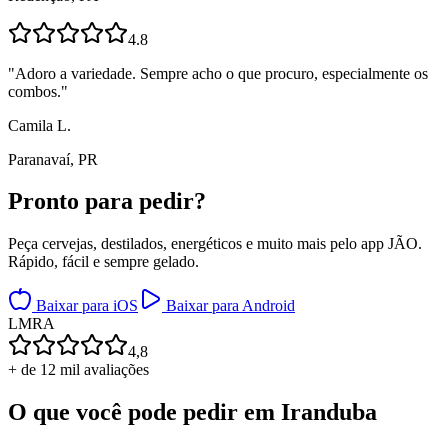
4.8
"
Adoro a variedade. Sempre acho o que procuro, especialmente os
combos.
"
Camila L.
Paranavaí, PR
Pronto para
pedir?
Peça cervejas, destilados, energéticos e muito mais pelo app JÃO.
Rápido, fácil e sempre gelado.
Baixar para iOS
Baixar para Android
L
M
R
A
4,8
+ de 12 mil avaliações
O que você pode pedir em
Iranduba