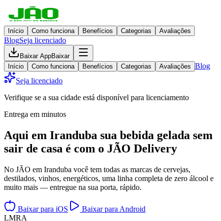
Início
Como funciona
Benefícios
Categorias
Avaliações
Blog
Seja licenciado
Baixar App
Baixar
Blog
Início
Como funciona
Benefícios
Categorias
Avaliações
Seja licenciado
Verifique se a sua cidade está disponível para licenciamento
Entrega em minutos
Aqui em
Iranduba
sua bebida gelada
sem
sair de casa
é com o JÃO Delivery
No JÃO em Iranduba você tem todas as marcas de cervejas,
destilados, vinhos, energéticos, uma linha completa de zero álcool e
muito mais — entregue na sua porta, rápido.
Baixar para iOS
Baixar para Android
L
M
R
A