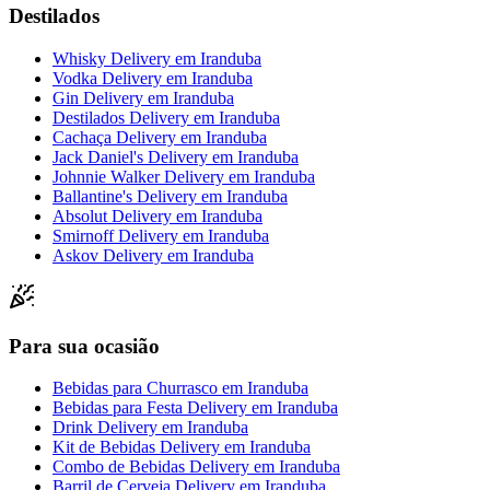
Destilados
Whisky Delivery
em
Iranduba
Vodka Delivery
em
Iranduba
Gin Delivery
em
Iranduba
Destilados Delivery
em
Iranduba
Cachaça Delivery
em
Iranduba
Jack Daniel's Delivery
em
Iranduba
Johnnie Walker Delivery
em
Iranduba
Ballantine's Delivery
em
Iranduba
Absolut Delivery
em
Iranduba
Smirnoff Delivery
em
Iranduba
Askov Delivery
em
Iranduba
Para sua ocasião
Bebidas para Churrasco
em
Iranduba
Bebidas para Festa Delivery
em
Iranduba
Drink Delivery
em
Iranduba
Kit de Bebidas Delivery
em
Iranduba
Combo de Bebidas Delivery
em
Iranduba
Barril de Cerveja Delivery
em
Iranduba