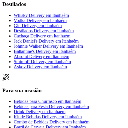
Destilados
Whisky Delivery
em
Itanhaém
Vodka Delivery
em
Itanhaém
Gin Delivery
em
Itanhaém
Destilados Delivery
em
Itanhaém
Cachaça Delivery
em
Itanhaém
Jack Daniel's Delivery
em
Itanhaém
Johnnie Walker Delivery
em
Itanhaém
Ballantine's Delivery
em
Itanhaém
Absolut Delivery
em
Itanhaém
Smirnoff Delivery
em
Itanhaém
Askov Delivery
em
Itanhaém
Para sua ocasião
Bebidas para Churrasco
em
Itanhaém
Bebidas para Festa Delivery
em
Itanhaém
Drink Delivery
em
Itanhaém
Kit de Bebidas Delivery
em
Itanhaém
Combo de Bebidas Delivery
em
Itanhaém
Barril de Cerveja Delivery
em
Itanhaém