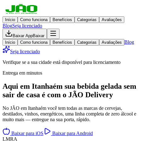
Início
Como funciona
Benefícios
Categorias
Avaliações
Blog
Seja licenciado
Baixar App
Baixar
Blog
Início
Como funciona
Benefícios
Categorias
Avaliações
Seja licenciado
Verifique se a sua cidade está disponível para licenciamento
Entrega em minutos
Aqui em
Itanhaém
sua bebida gelada
sem
sair de casa
é com o JÃO Delivery
No JÃO em Itanhaém você tem todas as marcas de cervejas,
destilados, vinhos, energéticos, uma linha completa de zero álcool e
muito mais — entregue na sua porta, rápido.
Baixar para iOS
Baixar para Android
L
M
R
A