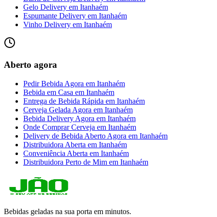
Gelo Delivery
em
Itanhaém
Espumante Delivery
em
Itanhaém
Vinho Delivery
em
Itanhaém
Aberto agora
Pedir Bebida Agora
em
Itanhaém
Bebida em Casa
em
Itanhaém
Entrega de Bebida Rápida
em
Itanhaém
Cerveja Gelada Agora
em
Itanhaém
Bebida Delivery Agora
em
Itanhaém
Onde Comprar Cerveja
em
Itanhaém
Delivery de Bebida Aberto Agora
em
Itanhaém
Distribuidora Aberta
em
Itanhaém
Conveniência Aberta
em
Itanhaém
Distribuidora Perto de Mim
em
Itanhaém
Bebidas geladas na sua porta em minutos.