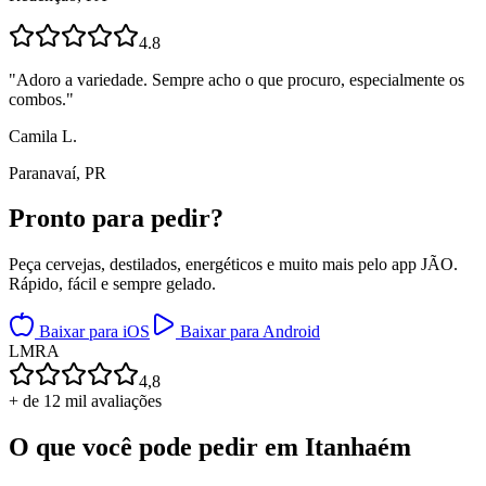
4.8
"
Adoro a variedade. Sempre acho o que procuro, especialmente os
combos.
"
Camila L.
Paranavaí, PR
Pronto para
pedir?
Peça cervejas, destilados, energéticos e muito mais pelo app JÃO.
Rápido, fácil e sempre gelado.
Baixar para iOS
Baixar para Android
L
M
R
A
4,8
+ de 12 mil avaliações
O que você pode pedir em
Itanhaém