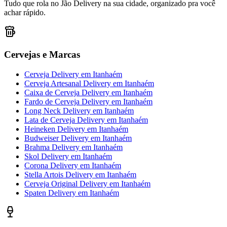
Tudo que rola no Jão Delivery na sua cidade, organizado pra você
achar rápido.
Cervejas e Marcas
Cerveja Delivery
em
Itanhaém
Cerveja Artesanal Delivery
em
Itanhaém
Caixa de Cerveja Delivery
em
Itanhaém
Fardo de Cerveja Delivery
em
Itanhaém
Long Neck Delivery
em
Itanhaém
Lata de Cerveja Delivery
em
Itanhaém
Heineken Delivery
em
Itanhaém
Budweiser Delivery
em
Itanhaém
Brahma Delivery
em
Itanhaém
Skol Delivery
em
Itanhaém
Corona Delivery
em
Itanhaém
Stella Artois Delivery
em
Itanhaém
Cerveja Original Delivery
em
Itanhaém
Spaten Delivery
em
Itanhaém