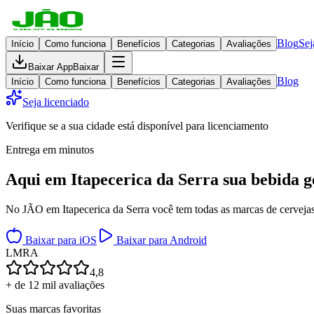
Blog
Sej
Início
Como funciona
Benefícios
Categorias
Avaliações
Baixar App
Baixar
Blog
Início
Como funciona
Benefícios
Categorias
Avaliações
Seja licenciado
Verifique se a sua cidade está disponível para licenciamento
Entrega em minutos
Aqui em
Itapecerica da Serra
sua bebida g
No JÃO em Itapecerica da Serra você tem todas as marcas de cervejas,
Baixar para iOS
Baixar para Android
L
M
R
A
4,8
+ de 12 mil avaliações
Suas marcas favoritas